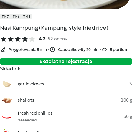
TM7
TM6
TM5
Nasi Kampung (Kampung-style fried rice)
4.2
52 oceny
Przygotowanie 5 min
Czas całkowity 20 min
5 portion
Bezpłatna rejestracja
Składniki
garlic cloves
3
shallots
100 g
fresh red chillies
50 g
deseeded