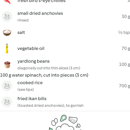
fresh bird’s-eye chillies
3
small dried anchovies
30 g
rinsed
salt
½ tsp
vegetable oil
70 g
yardlong beans
100 g
diagonally cut into thin slices (3 cm)
100 g water spinach, cut into pieces (3 cm)
cooked rice
700 g
(see tips)
fried ikan bilis
(toasted dried anchovies), to garnish