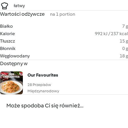
łatwy
Wartości odżywcze
na 1 portion
Białko
7 g
Kalorie
992 kJ / 237 kcal
Tłuszcz
15 g
Błonnik
0 g
Węglowodany
18 g
Dostępny w
Our Favourites
28 Przepisów
Międzynarodowy
Może spodoba Ci się również...