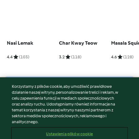
Nasi Lemak
Char Kway Teow
Masala Squi
4.4
(103)
3.2
(118)
4.6
(128)
Korzystamy z plików cookie, aby umożliwić prawidłowe
© Copyright 2026
działanie naszej witryny, personalizowanie treści i reklam, w
celu zapewnienia funkcji w mediach społecznościowych
Warunki korzystania
oraz analizy ruchu. Udostępniamy również informacje na
Polityka prywatności
temat korzystania z naszej witryny naszymi partnerom z
Disclaimer
sektora mediów społecznościowych, reklamowego i
analitycznego.
Znak wydawcy
Pliki cookie
Ustawienia plików cookie