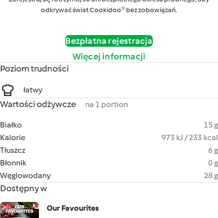
odkrywać świat Cookidoo® bez zobowiązań.
Bezpłatna rejestracja
Więcej informacji
Poziom trudności
łatwy
Wartości odżywcze
na 1 portion
Białko
15 g
Kalorie
973 kJ / 233 kcal
Tłuszcz
6 g
Błonnik
0 g
Węglowodany
28 g
Dostępny w
Our Favourites