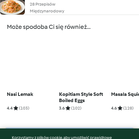
28 Przepisów
Międzynarodowy
Może spodoba Ci się również...
Nasi Lemak
Kopitiam Style Soft
Masala Squi
Boiled Eggs
4.4
(103)
3.6
(102)
4.6
(128)
Korzystamy z plików cookie, aby umożliwić prawidłowe