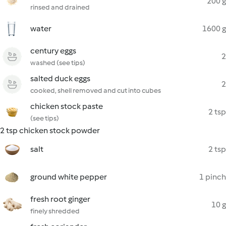
200 g
rinsed and drained
water
1600 g
century eggs
2
washed (see tips)
salted duck eggs
2
cooked, shell removed and cut into cubes
chicken stock paste
2 tsp
(see tips)
2 tsp chicken stock powder
salt
2 tsp
ground white pepper
1 pinch
fresh root ginger
10 g
finely shredded