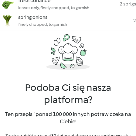
fresh coriander
2 sprigs
leaves only, finely chopped, to garnish
spring onions
2
finely chopped, to garnish
Podoba Ci się nasza
platforma?
Ten przepis i ponad 100 000 innych potraw czeka na
Ciebie!
Zarejestruj się i otrzymaj 30 dni bezpłatnego okresu próbnego, aby