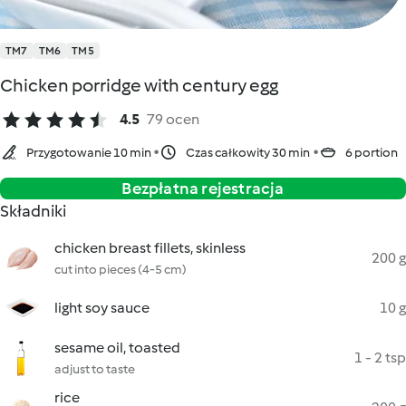
TM7
TM6
TM5
Chicken porridge with century egg
4.5
79 ocen
Przygotowanie 10 min
Czas całkowity 30 min
6 portion
Bezpłatna rejestracja
Składniki
chicken breast fillets, skinless
200 g
cut into pieces (4-5 cm)
light soy sauce
10 g
sesame oil, toasted
1 - 2 tsp
adjust to taste
rice