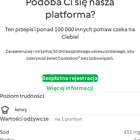
Podoba Ci się nasza
platforma?
Ten przepis i ponad 100 000 innych potraw czeka na
Ciebie!
Zarejestruj się i otrzymaj 30 dni bezpłatnego okresu próbnego, aby
odkrywać świat Cookidoo® bez zobowiązań.
Bezpłatna rejestracja
Więcej informacji
Poziom trudności
łatwy
Wartości odżywcze
na 1 portion
Sód
451 mg