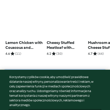
Lemon Chicken with
Cheesy Stuffed
Mushroom a
Couscous and
Meatloaf with
Cheese Stuf
Artichokes
Broccolini and
Steak
4.6
(11)
4.2
(30)
4.7
(44)
Eggplant
Korzystamy z plików cookie, aby umożliwić prawidłowe
© Copyright 2026
działanie naszej witryny, personalizowanie treści i reklam, w
celu zapewnienia funkcji w mediach społecznościowych
Warunki korzystania
oraz analizy ruchu. Udostępniamy również informacje na
Polityka prywatności
temat korzystania z naszej witryny naszymi partnerom z
Disclaimer
sektora mediów społecznościowych, reklamowego i
analitycznego.
Znak wydawcy