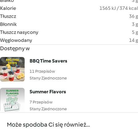
Białko
3 g
Kalorie
1565 kJ / 374 kcal
Tłuszcz
36 g
Błonnik
3 g
Tłuszcz nasycony
5 g
Węglowodany
14 g
Dostępny w
BBQ Time Savers
11 Przepisów
Stany Zjednoczone
Summer Flavors
7 Przepisów
Stany Zjednoczone
Może spodoba Ci się również...