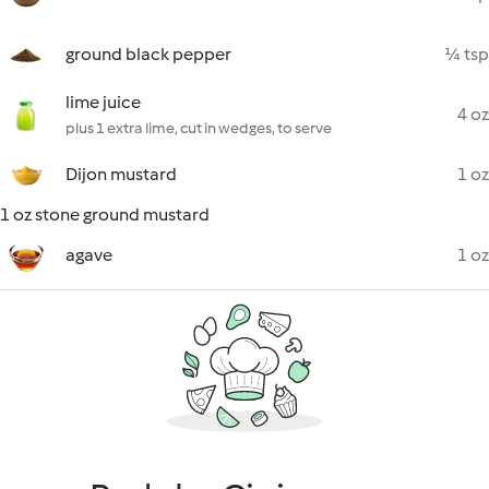
ground black pepper
¼ tsp
lime juice
4 oz
plus 1 extra lime, cut in wedges, to serve
Dijon mustard
1 oz
1 oz stone ground mustard
agave
1 oz