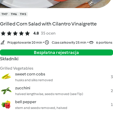
TM7
TM6
TM5
Grilled Corn Salad with Cilantro Vinaigrette
4.8
35 ocen
Przygotowanie 20 min
Czas całkowity 25 min
6 portions
Bezpłatna rejestracja
Składniki
Grilled Vegetables
sweet corn cobs
3
husks and silks removed
zucchini
2
halved lengthwise, seeds removed (see Tip)
bell pepper
1
stem and seeds removed, halved