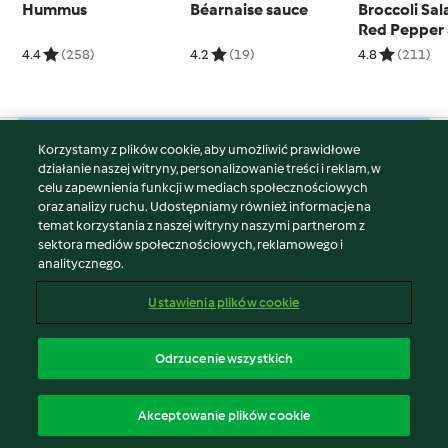
Hummus
Béarnaise sauce
Broccoli Sal
Red Pepper 
Nuts
4.4
(258)
4.2
(19)
4.8
(211)
Korzystamy z plików cookie, aby umożliwić prawidłowe
© Copyright 2026
działanie naszej witryny, personalizowanie treści i reklam, w
celu zapewnienia funkcji w mediach społecznościowych
Warunki korzystania
oraz analizy ruchu. Udostępniamy również informacje na
Polityka prywatności
temat korzystania z naszej witryny naszymi partnerom z
Disclaimer
sektora mediów społecznościowych, reklamowego i
analitycznego.
Znak wydawcy
Pliki cookie
Ustawienia plików cookie
Zgłoś treść
Odstąp od umowy
Odrzucenie wszystkich
Oświadczenie o dostępności
polski
Akceptowanie plików cookie