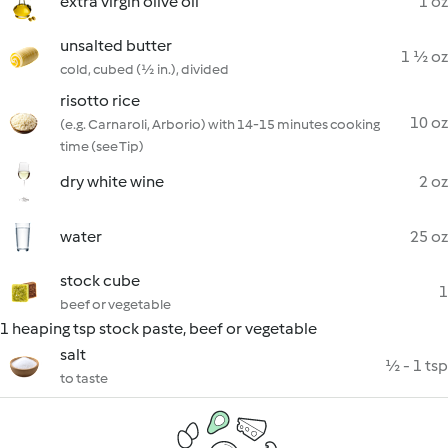
extra virgin olive oil
1 oz
unsalted butter
1 ½ oz
cold, cubed (½ in.), divided
risotto rice
10 oz
(e.g. Carnaroli, Arborio) with 14-15 minutes cooking
time (see Tip)
dry white wine
2 oz
water
25 oz
stock cube
1
beef or vegetable
1 heaping tsp stock paste, beef or vegetable
salt
½ - 1 tsp
to taste