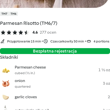
TM7
TM6
Parmesan Risotto (TM6/7)
4.6
277 ocen
Przygotowanie 15 min
Czas całkowity 30 min
4 portions
Bezpłatna rejestracja
Składniki
Parmesan cheese
1 ½ oz
cubed (½ in.)
onion
3 oz
quartered
garlic cloves
2