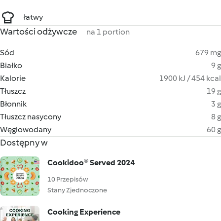
łatwy
Wartości odżywcze
na 1 portion
Sód
679 mg
Białko
9 g
Kalorie
1900 kJ / 454 kcal
Tłuszcz
19 g
Błonnik
3 g
Tłuszcz nasycony
8 g
Węglowodany
60 g
Dostępny w
Cookidoo® Served 2024
10 Przepisów
Stany Zjednoczone
Cooking Experience