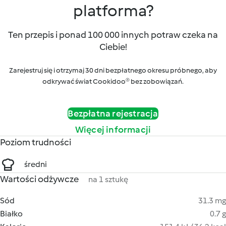
platforma?
Ten przepis i ponad 100 000 innych potraw czeka na
Ciebie!
Zarejestruj się i otrzymaj 30 dni bezpłatnego okresu próbnego, aby
odkrywać świat Cookidoo® bez zobowiązań.
Bezpłatna rejestracja
Więcej informacji
Poziom trudności
średni
Wartości odżywcze
na 1 sztukę
Sód
31.3 mg
Białko
0.7 g