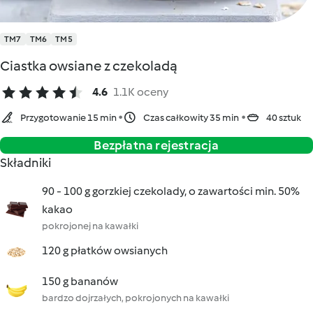
TM7
TM6
TM5
Ciastka owsiane z czekoladą
4.6
1.1K oceny
Przygotowanie 15 min
Czas całkowity 35 min
40 sztuk
Bezpłatna rejestracja
Składniki
90 - 100 g gorzkiej czekolady, o zawartości min. 50%
kakao
pokrojonej na kawałki
120 g płatków owsianych
150 g bananów
bardzo dojrzałych, pokrojonych na kawałki