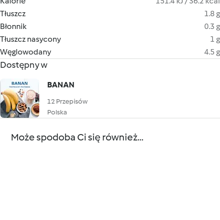
Kalorie
151.4 kJ / 36.2 kcal
Tłuszcz
1.8 g
Błonnik
0.3 g
Tłuszcz nasycony
1 g
Węglowodany
4.5 g
Dostępny w
BANAN
12 Przepisów
Polska
Może spodoba Ci się również...