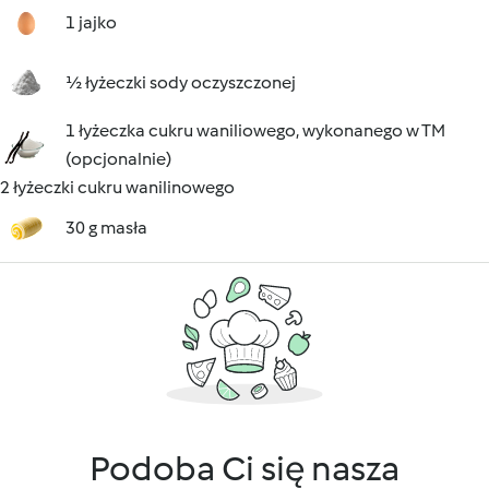
1 jajko
½ łyżeczki sody oczyszczonej
1 łyżeczka cukru waniliowego, wykonanego w TM
(opcjonalnie)
2 łyżeczki cukru wanilinowego
30 g masła
Podoba Ci się nasza