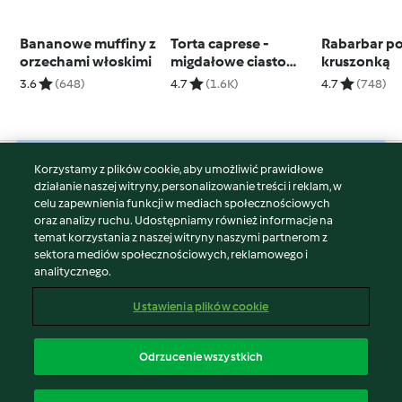
Bananowe muffiny z
Torta caprese -
Rabarbar p
orzechami włoskimi
migdałowe ciasto
kruszonką
czekoladowe
3.6
(648)
4.7
(1.6K)
4.7
(748)
Korzystamy z plików cookie, aby umożliwić prawidłowe
© Copyright 2026
działanie naszej witryny, personalizowanie treści i reklam, w
celu zapewnienia funkcji w mediach społecznościowych
Warunki korzystania
oraz analizy ruchu. Udostępniamy również informacje na
Polityka prywatności
temat korzystania z naszej witryny naszymi partnerom z
Disclaimer
sektora mediów społecznościowych, reklamowego i
analitycznego.
Znak wydawcy
Pliki cookie
Ustawienia plików cookie
Zgłoś treść
Odstąp od umowy
Odrzucenie wszystkich
Oświadczenie o dostępności