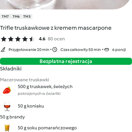
TM7
TM6
TM5
Trifle truskawkowe z kremem mascarpone
4.6
80 ocen
Przygotowanie 20 min
Czas całkowity 50 min
6 porcji
Bezpłatna rejestracja
Składniki
Macerowane truskawki
500 g truskawek, świeżych
pokrojonych w ćwiartki
50 g koniaku
50 g brandy
50 g soku pomarańczowego