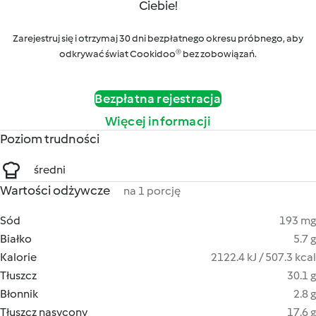
Ciebie!
Zarejestruj się i otrzymaj 30 dni bezpłatnego okresu próbnego, aby
odkrywać świat Cookidoo® bez zobowiązań.
Bezpłatna rejestracja
Więcej informacji
Poziom trudności
średni
Wartości odżywcze
na 1 porcję
Sód
193 mg
Białko
5.7 g
Kalorie
2122.4 kJ / 507.3 kcal
Tłuszcz
30.1 g
Błonnik
2.8 g
Tłuszcz nasycony
17.6 g