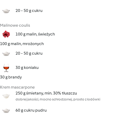
20 - 50 g cukru
Malinowe coulis
100 g malin, świeżych
100 g malin, mrożonych
20 - 50 g cukru
30 g koniaku
30 g brandy
Krem mascarpone
250 g śmietany, min. 30% tłuszczu
dobrej jakości, mocno schłodzonej, prosto z lodówki
60 g cukru pudru