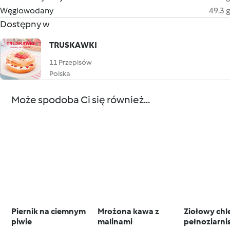
Węglowodany
49.3 g
Dostępny w
TRUSKAWKI
11 Przepisów
Polska
Może spodoba Ci się również...
Piernik na ciemnym
Mrożona kawa z
Ziołowy chl
piwie
malinami
pełnoziarni