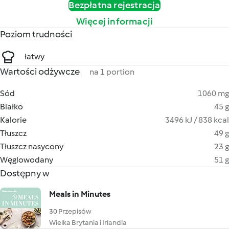
Bezpłatna rejestracja
Więcej informacji
Poziom trudności
łatwy
Wartości odżywcze
na 1 portion
Sód
1060 mg
Białko
45 g
Kalorie
3496 kJ / 838 kcal
Tłuszcz
49 g
Tłuszcz nasycony
23 g
Węglowodany
51 g
Dostępny w
Meals in Minutes
30 Przepisów
Wielka Brytania i Irlandia