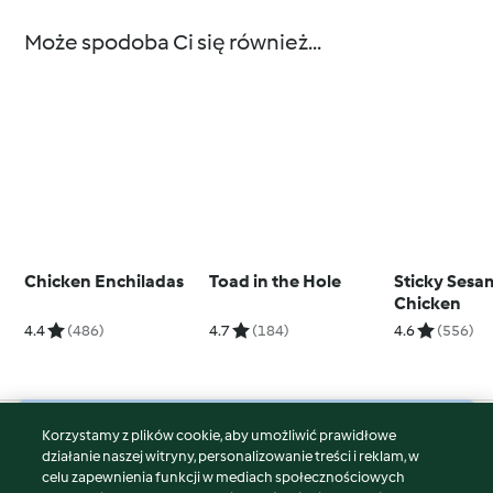
Może spodoba Ci się również...
Chicken Enchiladas
Toad in the Hole
Sticky Sesa
Chicken
4.4
(486)
4.7
(184)
4.6
(556)
Korzystamy z plików cookie, aby umożliwić prawidłowe
© Copyright 2026
działanie naszej witryny, personalizowanie treści i reklam, w
celu zapewnienia funkcji w mediach społecznościowych
Warunki korzystania