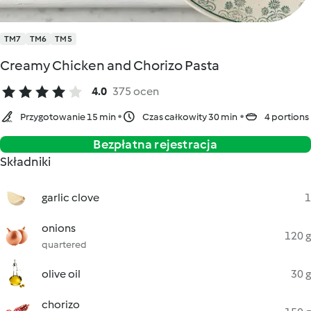
TM7
TM6
TM5
Creamy Chicken and Chorizo Pasta
4.0
375 ocen
Przygotowanie 15 min
Czas całkowity 30 min
4 portions
Bezpłatna rejestracja
Składniki
garlic clove
1
onions
120 g
quartered
olive oil
30 g
chorizo