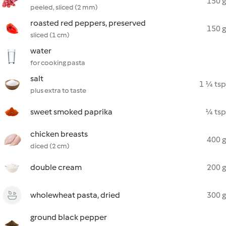
150 g
peeled, sliced (2 mm)
roasted red peppers, preserved
150 g
sliced (1 cm)
water
for cooking pasta
salt
1 ¼ tsp
plus extra to taste
sweet smoked paprika
¼ tsp
chicken breasts
400 g
diced (2 cm)
double cream
200 g
wholewheat pasta, dried
300 g
ground black pepper