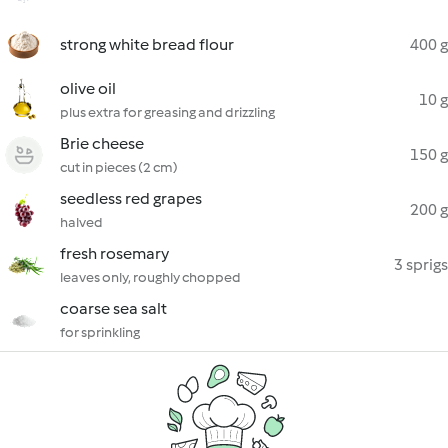
strong white bread flour
400 g
olive oil
10 g
plus extra for greasing and drizzling
Brie cheese
150 g
cut in pieces (2 cm)
seedless red grapes
200 g
halved
fresh rosemary
3 sprigs
leaves only, roughly chopped
coarse sea salt
for sprinkling