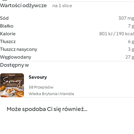
Wartości odżywcze
na 1 slice
Sód
307 mg
Białko
7 g
Kalorie
801 kJ / 190 kcal
Tłuszcz
6 g
Tłuszcz nasycony
3 g
Węglowodany
27 g
Dostępny w
Savoury
58 Przepisów
Wielka Brytania i Irlandia
Może spodoba Ci się również...