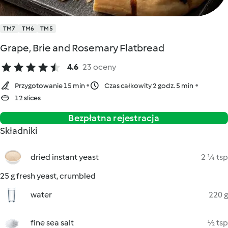
TM7
TM6
TM5
Grape, Brie and Rosemary Flatbread
4.6
23 oceny
Przygotowanie 15 min
Czas całkowity 2 godz. 5 min
12 slices
Bezpłatna rejestracja
Składniki
dried instant yeast
2 ¼ tsp
25 g fresh yeast, crumbled
water
220 g
fine sea salt
½ tsp