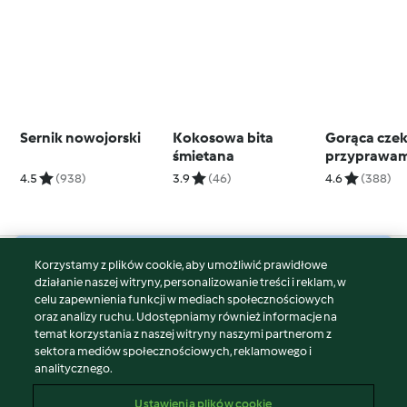
Sernik nowojorski
Kokosowa bita
Gorąca czek
śmietana
przyprawam
korzennymi
4.5
(938)
3.9
(46)
4.6
(388)
Korzystamy z plików cookie, aby umożliwić prawidłowe
© Copyright 2026
działanie naszej witryny, personalizowanie treści i reklam, w
celu zapewnienia funkcji w mediach społecznościowych
Warunki korzystania
oraz analizy ruchu. Udostępniamy również informacje na
Polityka prywatności
temat korzystania z naszej witryny naszymi partnerom z
Disclaimer
sektora mediów społecznościowych, reklamowego i
analitycznego.
Znak wydawcy
Pliki cookie
Ustawienia plików cookie