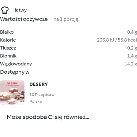
łatwy
Wartości odżywcze
na 1 porcję
Białko
0.4 g
Kalorie
233.8 kJ / 55.8 kcal
Tłuszcz
0.2 g
Błonnik
1.4 g
Węglowodany
14.2 g
Dostępny w
DESERY
10 Przepisów
Polska
Może spodoba Ci się również...