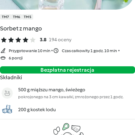
TM7
TM6
TM5
Sorbet z mango
3.8
194 oceny
Przygotowanie 10 min
Czas całkowity 1 godz. 10 min
6 porcji
Bezpłatna rejestracja
Składniki
500 g miąższu mango, świeżego
pokrojonego na 3 cm kawałki, zmrożonego przez 1 godz.
200 g kostek lodu