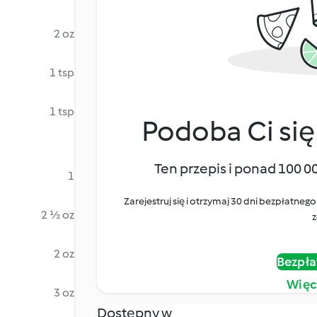
2 oz
1 tsp
1 tsp
Podoba Ci się
Ten przepis i ponad 100 0
1
Zarejestruj się i otrzymaj 30 dni bezpłatn
2 ½ oz
z
2 oz
Bezpła
Więc
3 oz
Dostępny w