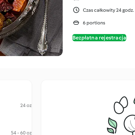
Czas całkowity 24 godz.
6 portions
Bezpłatna rejestracja
24 oz
54 - 60 oz