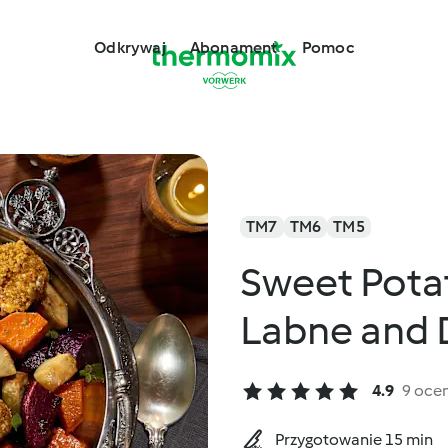
Odkrywaj
Abonament
Pomoc
TM7
TM6
TM5
Sweet Pota
Labne and D
4.9
9 oce
Przygotowanie 15 min