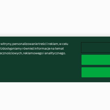
itryny, personalizowanie treści i reklam, w celu
. Udostępniamy również informacje na temat
łecznościowych, reklamowego i analitycznego.