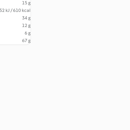
15 g
52 kJ / 610 kcal
34 g
12 g
6 g
67 g