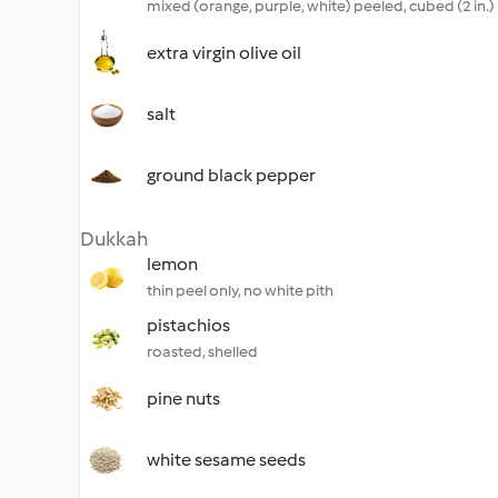
mixed (orange, purple, white) peeled, cubed (2 in.)
extra virgin olive oil
salt
ground black pepper
Dukkah
lemon
thin peel only, no white pith
pistachios
roasted, shelled
pine nuts
white sesame seeds