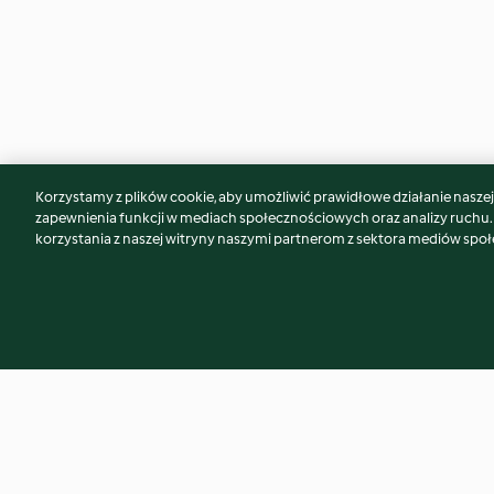
Korzystamy z plików cookie, aby umożliwić prawidłowe działanie naszej w
Może spodoba Ci się również...
zapewnienia funkcji w mediach społecznościowych oraz analizy ruchu
korzystania z naszej witryny naszymi partnerom z sektora mediów spo