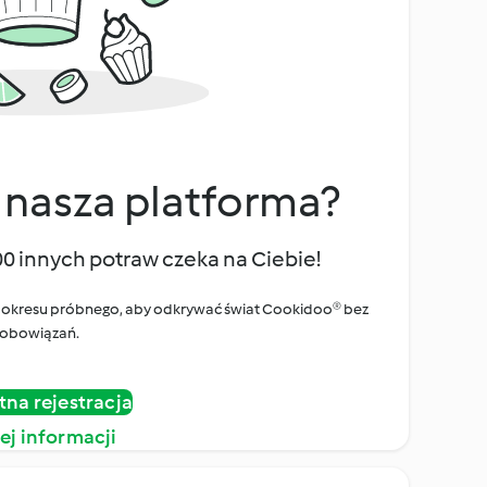
 nasza platforma?
00 innych potraw czeka na Ciebie!
ego okresu próbnego, aby odkrywać świat Cookidoo® bez
obowiązań.
tna rejestracja
ej informacji