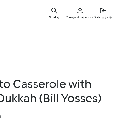
Przejdź
do
Szukaj
Zarejestruj konto
Zaloguj się
głównej
treści
to Casserole with
ukkah (Bill Yosses)
n