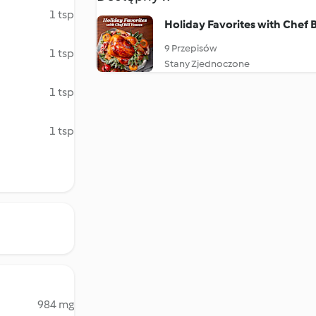
1 tsp
Holiday Favorites with Chef B
9 Przepisów
1 tsp
Stany Zjednoczone
1 tsp
1 tsp
984 mg