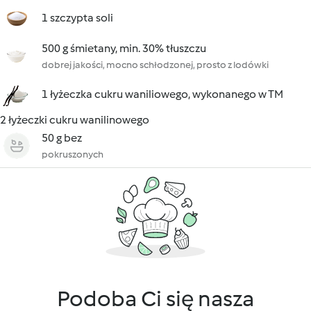
1 szczypta soli
500 g śmietany, min. 30% tłuszczu
dobrej jakości, mocno schłodzonej, prosto z lodówki
1 łyżeczka cukru waniliowego, wykonanego w TM
2 łyżeczki cukru wanilinowego
50 g bez
pokruszonych
Podoba Ci się nasza