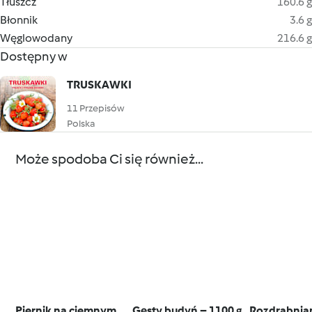
Tłuszcz
160.6 g
Błonnik
3.6 g
Węglowodany
216.6 g
Dostępny w
TRUSKAWKI
11 Przepisów
Polska
Może spodoba Ci się również...
Piernik na ciemnym
Gęsty budyń – 1100 g
Rozdrabnia