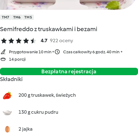
TM7
TM6
TM5
Semifreddo z truskawkami i bezami
4.7
922 oceny
Przygotowanie 10 min
Czas całkowity 6 godz. 40 min
14 porcji
Bezpłatna rejestracja
Składniki
200 g truskawek, świeżych
130 g cukru pudru
2 jajka