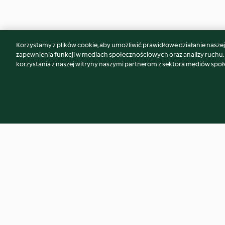
Korzystamy z plików cookie, aby umożliwić prawidłowe działanie naszej w
Może spodoba Ci się również...
zapewnienia funkcji w mediach społecznościowych oraz analizy ruchu
korzystania z naszej witryny naszymi partnerom z sektora mediów spo
Markiza czekoladowa
Florentynki
4.5
(24)
4.4
(64)