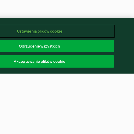
Ustawienia plików cookie
Odrzucenie wszystkich
Akceptowanie plików cookie
migdałowy z
Krem kawowy
onymi
3.5
(10)