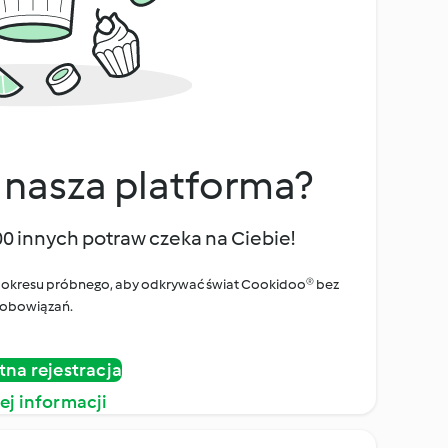
 nasza platforma?
00 innych potraw czeka na Ciebie!
ego okresu próbnego, aby odkrywać świat Cookidoo® bez
obowiązań.
tna rejestracja
ej informacji