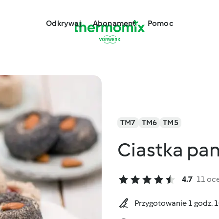
Odkrywaj
Abonament
Pomoc
TM7
TM6
TM5
Ciastka pan
4.7
11 oc
Przygotowanie 1 godz. 