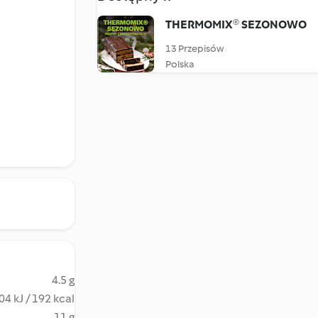
THERMOMIX® SEZONOWO
13 Przepisów
Polska
4.5 g
04 kJ / 192 kcal
11 g