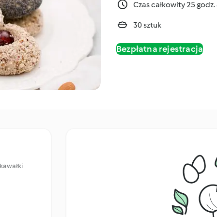
Czas całkowity 25 godz.
30 sztuk
Bezpłatna rejestracja
kawałki