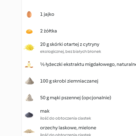
1 jajko
2 żółtka
20 g skórki otartej z cytryny
ekologicznej, bez białych błonek
½ łyżeczki ekstraktu migdałowego, natural
100 g skrobi ziemniaczanej
50 g mąki pszennej (opcjonalnie)
mak
ilość do obtoczenia ciastek
orzechy laskowe, mielone
ilość do obtoczenia ciastek