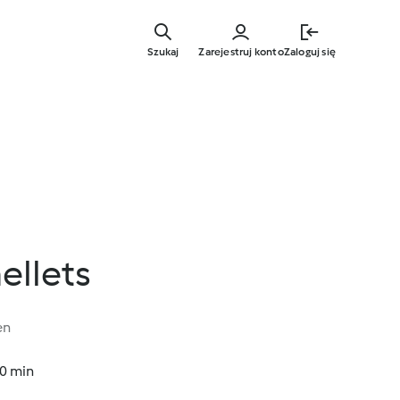
Przejdź
do
Szukaj
Zarejestruj konto
Zaloguj się
głównej
treści
ellets
en
10 min