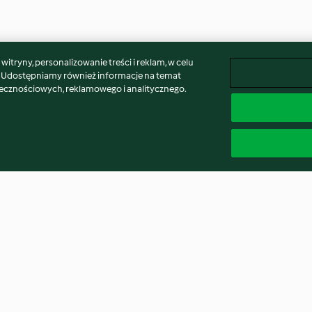
itryny, personalizowanie treści i reklam, w celu
. Udostępniamy również informacje na temat
łecznościowych, reklamowego i analitycznego.
Nugat
Wytrawny keks 
oliwkami i susz
pomidorami
3.2
(26)
3.5
(8)