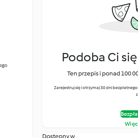
Podoba Ci się
nego
Ten przepis i ponad 100 0
Zarejestruj się i otrzymaj 30 dni bezpłatn
z
Bezpła
Więc
Dostępny w