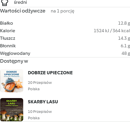
średni
Wartości odżywcze
na 1 porcję
Białko
12.8 g
Kalorie
1524 kJ / 364 kcal
Tłuszcz
14.3 g
Błonnik
6.1 g
Węglowodany
48 g
Dostępny w
DOBRZE UPIECZONE
20 Przepisów
Polska
SKARBY LASU
10 Przepisów
Polska