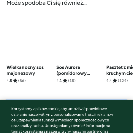
Może spodoba Ci się również...
Wielkanocny sos
Sos Aurora
Pasztet z m
majonezowy
(pomidorowy
kruchym cie
beszamel) – 1100 ml
4.5
(86)
4.1
(15)
4.4
(124)
Korzystamy z plików cookie, aby umożliwić prawidłowe
© Copyright 2026
działanie naszej witryny, personalizowanie treści i reklam, w
celu zapewnienia funkcji w mediach społecznościowych
Warunki korzystania
oraz analizy ruchu. Udostępniamy również informacje na
Polityka prywatności
temat korzystania z naszej witryny naszymi partnerom z