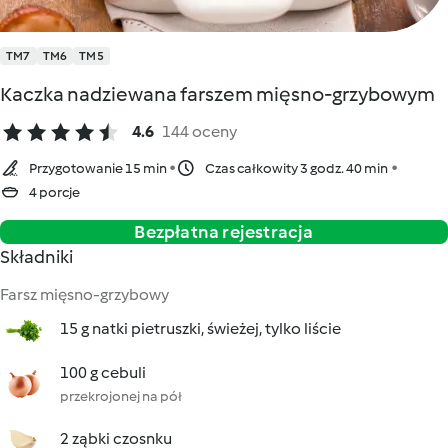
TM7
TM6
TM5
Kaczka nadziewana farszem mięsno-grzybowym
4.6
144 oceny
Przygotowanie 15 min
Czas całkowity 3 godz. 40 min
4 porcje
Bezpłatna rejestracja
Składniki
Farsz mięsno-grzybowy
15 g natki pietruszki, świeżej, tylko liście
100 g cebuli
przekrojonej na pół
2 ząbki czosnku