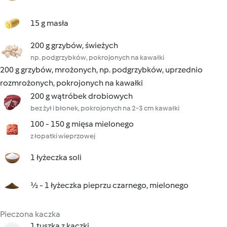
15 g masła
200 g grzybów, świeżych
np. podgrzybków, pokrojonych na kawałki
200 g grzybów, mrożonych, np. podgrzybków, uprzednio
rozmrożonych, pokrojonych na kawałki
200 g wątróbek drobiowych
bez żył i błonek, pokrojonych na 2-3 cm kawałki
100 - 150 g mięsa mielonego
z łopatki wieprzowej
1 łyżeczka soli
½ - 1 łyżeczka pieprzu czarnego, mielonego
Pieczona kaczka
1 tuszka z kaczki