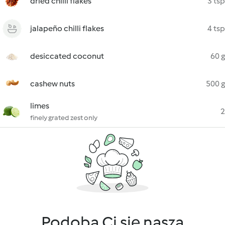
dried chilli flakes
3 tsp
jalapeño chilli flakes
4 tsp
desiccated coconut
60 g
cashew nuts
500 g
limes
2
finely grated zest only
Podoba Ci się nasza