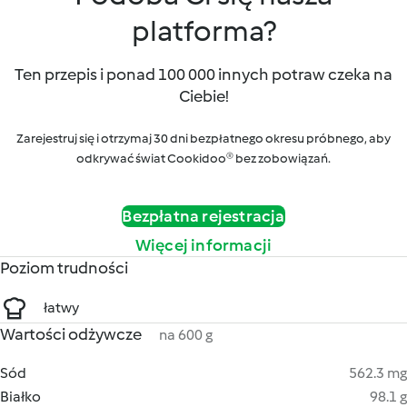
platforma?
Ten przepis i ponad 100 000 innych potraw czeka na
Ciebie!
Zarejestruj się i otrzymaj 30 dni bezpłatnego okresu próbnego, aby
odkrywać świat Cookidoo® bez zobowiązań.
Bezpłatna rejestracja
Więcej informacji
Poziom trudności
łatwy
Wartości odżywcze
na 600 g
Sód
562.3 mg
Białko
98.1 g