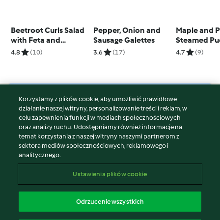
Beetroot Curls Salad
Pepper, Onion and
Maple and 
with Feta and
Sausage Galettes
Steamed Pu
Walnuts
4.8
(10)
3.6
(17)
4.7
(9)
Korzystamy z plików cookie, aby umożliwić prawidłowe
© Copyright 2026
działanie naszej witryny, personalizowanie treści i reklam, w
celu zapewnienia funkcji w mediach społecznościowych
Warunki korzystania
oraz analizy ruchu. Udostępniamy również informacje na
Polityka prywatności
temat korzystania z naszej witryny naszymi partnerom z
Disclaimer
sektora mediów społecznościowych, reklamowego i
analitycznego.
Znak wydawcy
Pliki cookie
Ustawienia plików cookie
Zgłoś treść
Odstąp od umowy
Odrzucenie wszystkich
Oświadczenie o dostępności