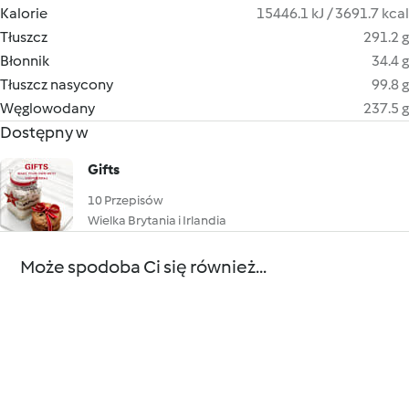
Kalorie
15446.1 kJ / 3691.7 kcal
Tłuszcz
291.2 g
Błonnik
34.4 g
Tłuszcz nasycony
99.8 g
Węglowodany
237.5 g
Dostępny w
Gifts
10 Przepisów
Wielka Brytania i Irlandia
Może spodoba Ci się również...