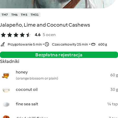
TM7
TM6
TM5
TM31
Jalapeño, Lime and Coconut Cashews
4.6
5 ocen
Przygotowanie 5 min
Czas całkowity 25 min
600 g
Bezpłatna rejestracja
Składniki
honey
60 g
(orange blossom or plain)
coconut oil
30 g
fine sea salt
¼ tsp