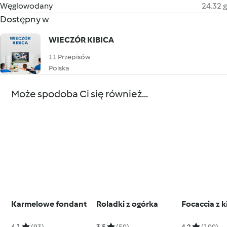
Węglowodany
24.32 g
Dostępny w
WIECZÓR KIBICA
11 Przepisów
Polska
Może spodoba Ci się również...
Karmelowe fondant
Roladki z ogórka
Focaccia z k
4.1
(93)
3.5
(50)
4.2
(100)