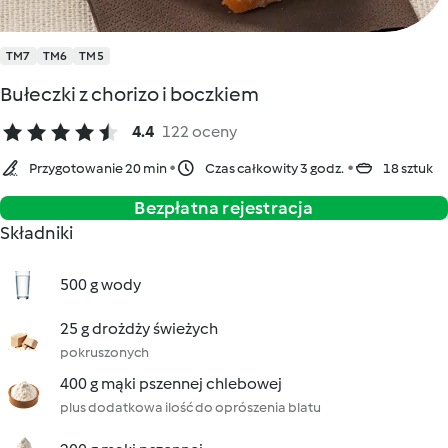
TM7
TM6
TM5
Bułeczki z chorizo i boczkiem
4.4
122 oceny
Przygotowanie 20 min
Czas całkowity 3 godz.
18 sztuk
Bezpłatna rejestracja
Składniki
500 g wody
25 g drożdży świeżych
pokruszonych
400 g mąki pszennej chlebowej
plus dodatkowa ilość do oprószenia blatu