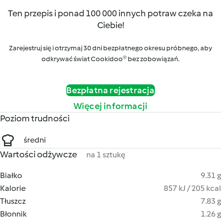
Ten przepis i ponad 100 000 innych potraw czeka na
Ciebie!
Zarejestruj się i otrzymaj 30 dni bezpłatnego okresu próbnego, aby
odkrywać świat Cookidoo® bez zobowiązań.
Bezpłatna rejestracja
Więcej informacji
Poziom trudności
średni
Wartości odżywcze
na 1 sztukę
Białko
9.31 g
Kalorie
857 kJ / 205 kcal
Tłuszcz
7.83 g
Błonnik
1.26 g