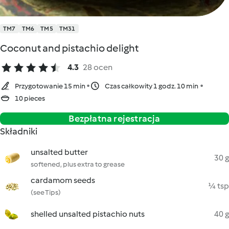
TM7
TM6
TM5
TM31
Coconut and pistachio delight
4.3
28 ocen
Przygotowanie 15 min
Czas całkowity 1 godz. 10 min
10 pieces
Bezpłatna rejestracja
Składniki
unsalted butter
30 g
softened, plus extra to grease
cardamom seeds
¼ tsp
(see Tips)
shelled unsalted pistachio nuts
40 g