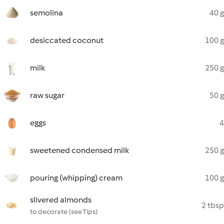
semolina
40 g
desiccated coconut
100 g
milk
250 g
raw sugar
50 g
eggs
4
sweetened condensed milk
250 g
pouring (whipping) cream
100 g
slivered almonds
2 tbsp
to decorate (see Tips)