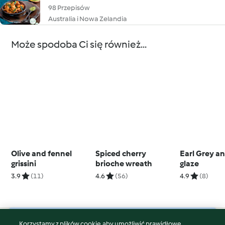
98 Przepisów
Australia i Nowa Zelandia
Może spodoba Ci się również...
Olive and fennel
Spiced cherry
Earl Grey a
grissini
brioche wreath
glaze
3.9
(11)
4.6
(56)
4.9
(8)
Korzystamy z plików cookie, aby umożliwić prawidłowe