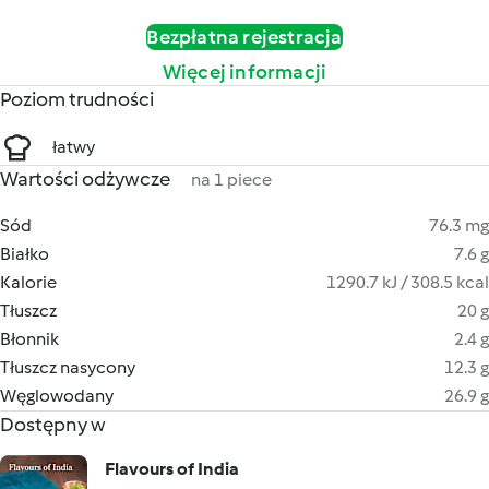
Bezpłatna rejestracja
Więcej informacji
Poziom trudności
łatwy
Wartości odżywcze
na 1 piece
Sód
76.3 mg
Białko
7.6 g
Kalorie
1290.7 kJ / 308.5 kcal
Tłuszcz
20 g
Błonnik
2.4 g
Tłuszcz nasycony
12.3 g
Węglowodany
26.9 g
Dostępny w
Flavours of India