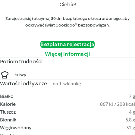
Ciebie!
Zarejestruj się i otrzymaj 30 dni bezpłatnego okresu próbnego, aby
odkrywać świat Cookidoo® bez zobowiązań.
Bezpłatna rejestracja
Więcej informacji
Poziom trudności
łatwy
Wartości odżywcze
na 1 szklankę
Białko
7 g
Kalorie
867 kJ / 208 kcal
Tłuszcz
4 g
Błonnik
5.8 g
Węglowodany
32 g