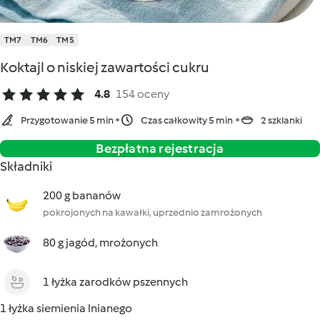
TM7
TM6
TM5
Koktajl o niskiej zawartości cukru
4.8
154 oceny
Przygotowanie 5 min
Czas całkowity 5 min
2 szklanki
Bezpłatna rejestracja
Składniki
200 g bananów
pokrojonych na kawałki, uprzednio zamrożonych
80 g jagód, mrożonych
1 łyżka zarodków pszennych
1 łyżka siemienia lnianego