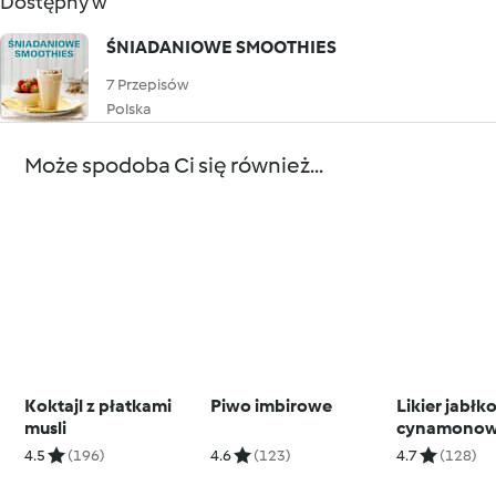
Dostępny w
ŚNIADANIOWE SMOOTHIES
7 Przepisów
Polska
Może spodoba Ci się również...
Koktajl z płatkami
Piwo imbirowe
Likier jabł
musli
cynamono
4.5
(196)
4.6
(123)
4.7
(128)