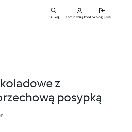
Przejdź
do
Szukaj
Zarejestruj konto
Zaloguj się
głównej
treści
koladowe z
orzechową posypką
en