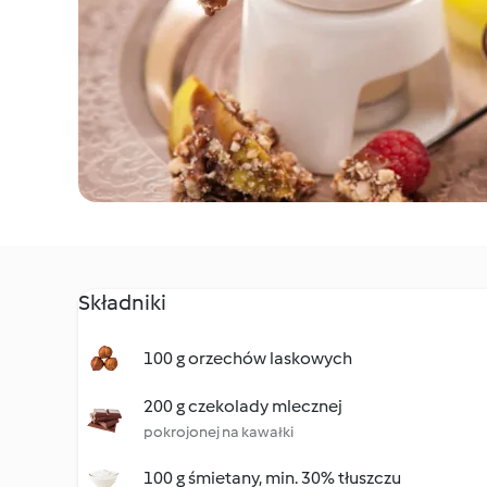
Składniki
100 g orzechów laskowych
200 g czekolady mlecznej
pokrojonej na kawałki
100 g śmietany, min. 30% tłuszczu