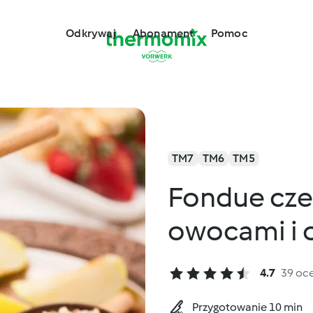
Odkrywaj
Abonament
Pomoc
TM7
TM6
TM5
Fondue cze
owocami i 
4.7
39 oc
Przygotowanie 10 min