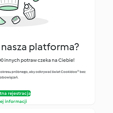
 nasza platforma?
00 innych potraw czeka na Ciebie!
ego okresu próbnego, aby odkrywać świat Cookidoo® bez
obowiązań.
tna rejestracja
ej informacji