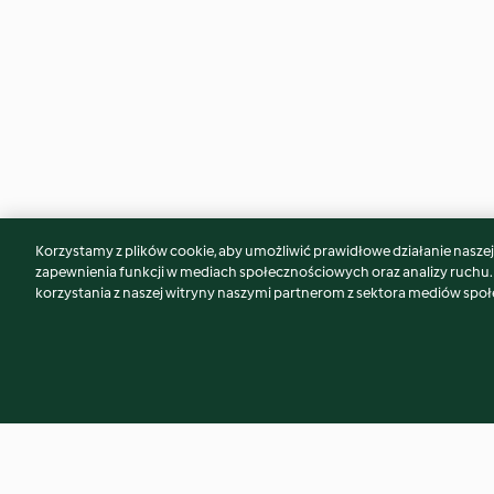
Korzystamy z plików cookie, aby umożliwić prawidłowe działanie naszej w
Może spodoba Ci się również...
zapewnienia funkcji w mediach społecznościowych oraz analizy ruchu
korzystania z naszej witryny naszymi partnerom z sektora mediów spo