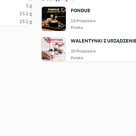
3 g
FONDUE
15.1 g
10 Przepisów
23.1 g
Polska
WALENTYNKI Z URZĄDZENIE
20 Przepisów
Polska