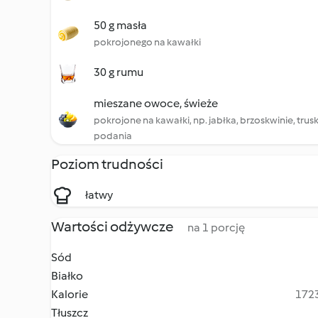
50 g masła
pokrojonego na kawałki
30 g rumu
mieszane owoce, świeże
pokrojone na kawałki, np. jabłka, brzoskwinie, trus
podania
Poziom trudności
łatwy
Wartości odżywcze
na 1 porcję
Sód
Białko
Kalorie
1723
Tłuszcz