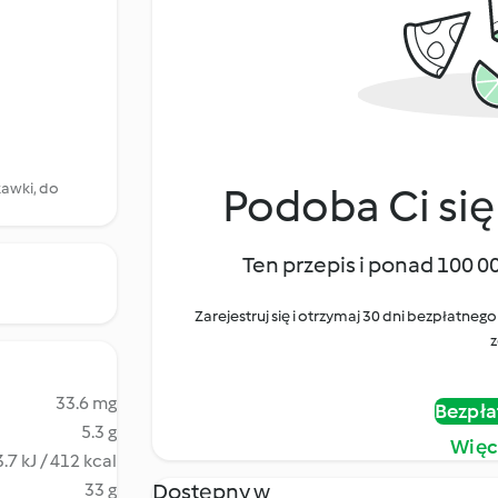
kawki, do
Podoba Ci się
Ten przepis i ponad 100 0
Zarejestruj się i otrzymaj 30 dni bezpłatn
z
33.6 mg
Bezpła
5.3 g
Więc
.7 kJ / 412 kcal
Dostępny w
33 g