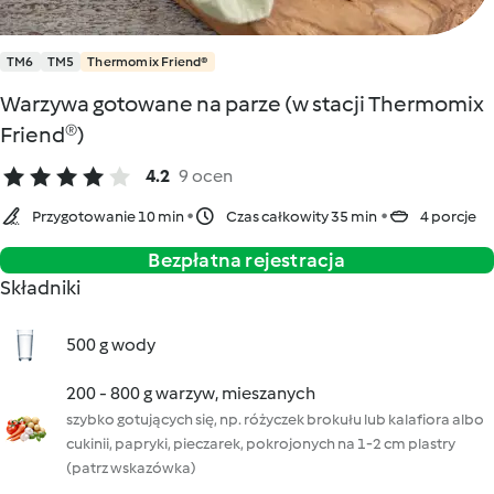
TM6
TM5
Thermomix Friend®
Warzywa gotowane na parze (w stacji Thermomix
Friend®)
4.2
9 ocen
Przygotowanie 10 min
Czas całkowity 35 min
4 porcje
Bezpłatna rejestracja
Składniki
500 g wody
200 - 800 g warzyw, mieszanych
szybko gotujących się, np. różyczek brokułu lub kalafiora albo
cukinii, papryki, pieczarek, pokrojonych na 1-2 cm plastry
(patrz wskazówka)