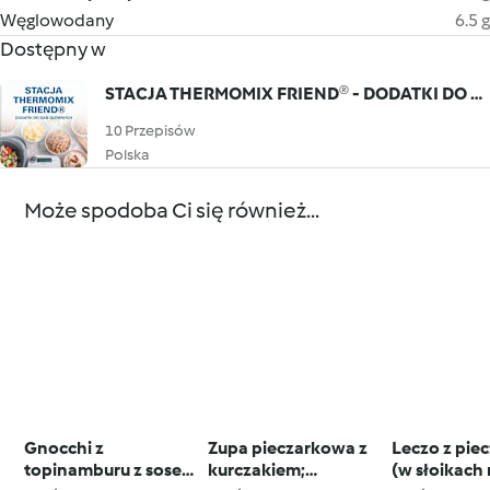
Węglowodany
6.5 g
Dostępny w
STACJA THERMOMIX FRIEND® - DODATKI DO DAŃ GŁÓWNYCH
10 Przepisów
Polska
Może spodoba Ci się również...
Gnocchi z
Zupa pieczarkowa z
Leczo z pie
topinamburu z sosem
kurczakiem;
(w słoikach