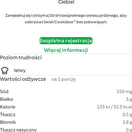
Ciebie!
Zarejestruj się i otrzymaj 30 dni bezpłatnego okresu próbnego, aby
odkrywać świat Cookidoo® bez zobowiązań.
Bezpłatna rejestracja
Więcej informacji
Poziom trudności
łatwy
Wartości odżywcze
na 1 porcję
Sód
250 mg
Białko
3 g
Kalorie
135 kJ / 32.3 kcal
Tłuszcz
0.5 g
Błonnik
2.8 g
Tłuszcz nasycony
0 g