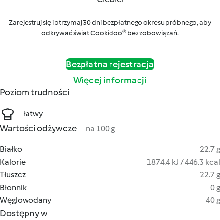
Zarejestruj się i otrzymaj 30 dni bezpłatnego okresu próbnego, aby
odkrywać świat Cookidoo® bez zobowiązań.
Bezpłatna rejestracja
Więcej informacji
Poziom trudności
łatwy
Wartości odżywcze
na 100 g
Białko
22.7 g
Kalorie
1874.4 kJ / 446.3 kcal
Tłuszcz
22.7 g
Błonnik
0 g
Węglowodany
40 g
Dostępny w