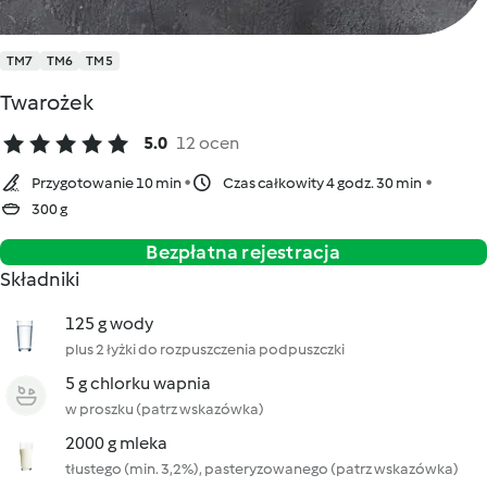
TM7
TM6
TM5
Twarożek
5.0
12 ocen
Przygotowanie 10 min
Czas całkowity 4 godz. 30 min
300 g
Bezpłatna rejestracja
Składniki
125 g wody
plus 2 łyżki do rozpuszczenia podpuszczki
5 g chlorku wapnia
w proszku (patrz wskazówka)
2000 g mleka
tłustego (min. 3,2%), pasteryzowanego (patrz wskazówka)