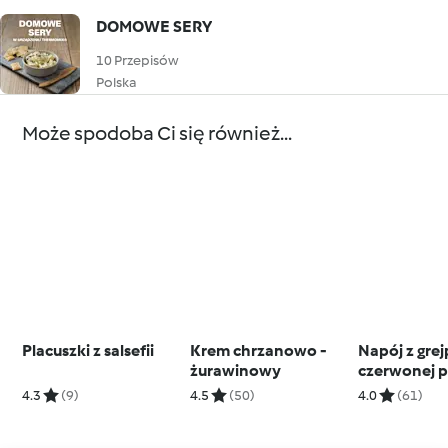
DOMOWE SERY
10 Przepisów
Polska
Może spodoba Ci się również...
Placuszki z salsefii
Krem chrzanowo -
Napój z grej
żurawinowy
czerwonej p
4.3
(9)
4.5
(50)
4.0
(61)