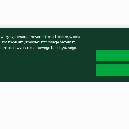
itryny, personalizowanie treści i reklam, w celu
. Udostępniamy również informacje na temat
łecznościowych, reklamowego i analitycznego.
emnomorskie
Espresso tonic
Napój z granatu 