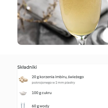
Składniki
20 g korzenia imbiru, świeżego
pokrojonego w 2 mm plastry
100 g cukru
60 g wody