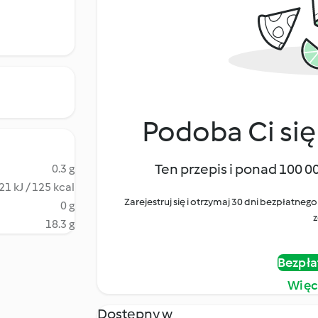
Podoba Ci się
Ten przepis i ponad 100 0
0.3 g
21 kJ / 125 kcal
Zarejestruj się i otrzymaj 30 dni bezpłatn
0 g
z
18.3 g
Bezpła
Więc
Dostępny w