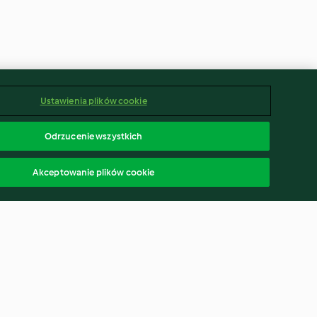
Ustawienia plików cookie
Odrzucenie wszystkich
Akceptowanie plików cookie
i imbiru
Sos bazyliowo-musztardowy