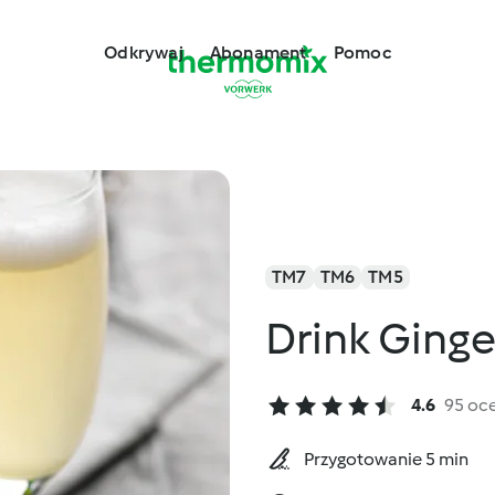
Odkrywaj
Abonament
Pomoc
TM7
TM6
TM5
Drink Ginge
4.6
95 oc
Przygotowanie 5 min