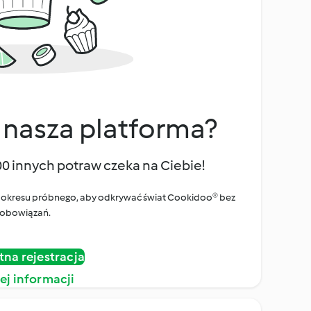
 nasza platforma?
00 innych potraw czeka na Ciebie!
ego okresu próbnego, aby odkrywać świat Cookidoo® bez
obowiązań.
tna rejestracja
ej informacji