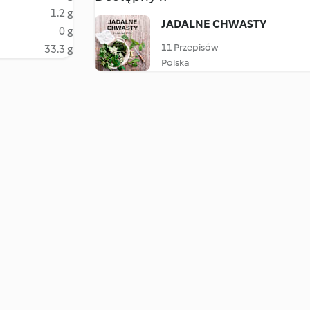
1.2 g
JADALNE CHWASTY
0 g
11 Przepisów
33.3 g
Polska