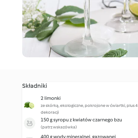
Składniki
2 limonki
ze skórką, ekologiczne, pokrojone w ćwiartki, plus 4
dekoracji
150 g syropu z kwiatów czarnego bzu
(patrz wskazówka)
400 g wody mineralnej, gazowanej