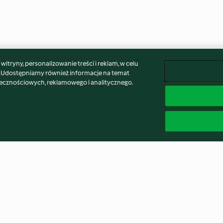
itryny, personalizowanie treści i reklam, w celu
. Udostępniamy również informacje na temat
łecznościowych, reklamowego i analitycznego.
melizowane
Spaghetti alla carbonara
Zupa krem z bata