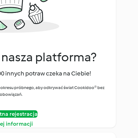
 nasza platforma?
00 innych potraw czeka na Ciebie!
ego okresu próbnego, aby odkrywać świat Cookidoo® bez
obowiązań.
tna rejestracja
ej informacji