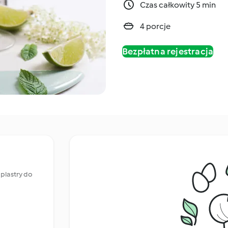
Czas całkowity 5 min
4 porcje
Bezpłatna rejestracja
 plastry do