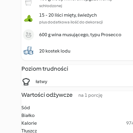
schłodzonej
15 - 20 liści mięty, świeżych
plus dodatkowa ilość do dekoracji
600 g wina musującego, typu Prosecco
20 kostek lodu
Poziom trudności
łatwy
Wartości odżywcze
na 1 porcję
Sód
Białko
Kalorie
974
Tłuszcz