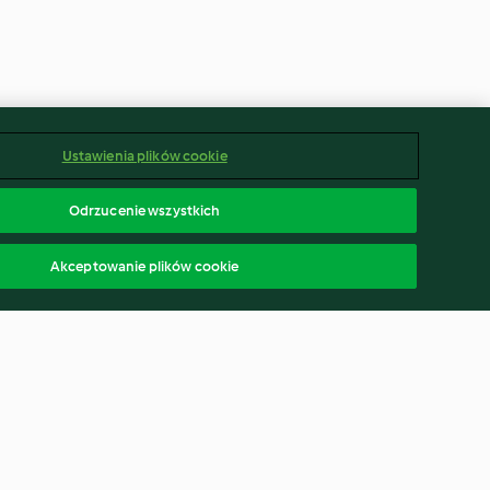
Ustawienia plików cookie
Odrzucenie wszystkich
Akceptowanie plików cookie
tów i cukinii;
Syrop cukrowy