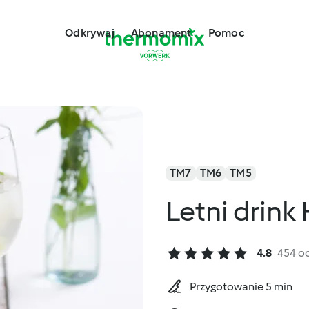
Odkrywaj
Abonament
Pomoc
TM7
TM6
TM5
Letni drink
4.8
454 o
Przygotowanie 5 min