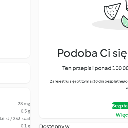
Podoba Ci się
Ten przepis i ponad 100 0
Zarejestruj się i otrzymaj 30 dni bezpłatn
z
28 mg
Bezpła
0.5 g
Więc
.6 kJ / 233 kcal
Dostępny w
0.1 g