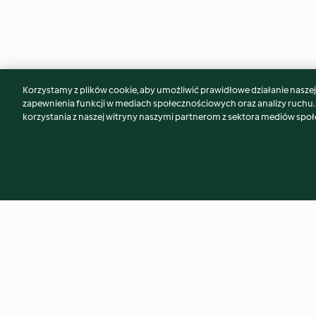
Korzystamy z plików cookie, aby umożliwić prawidłowe działanie naszej w
Może spodoba Ci się również...
zapewnienia funkcji w mediach społecznościowych oraz analizy ruchu
korzystania z naszej witryny naszymi partnerom z sektora mediów spo
Grzane piwo
Ryż na mleku; Kar