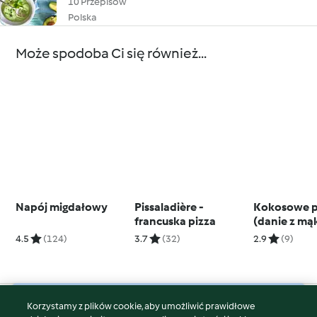
10 Przepisów
Polska
Może spodoba Ci się również...
Napój migdałowy
Pissaladière -
Kokosowe p
francuska pizza
(danie z mą
i kokosa)
4.5
(124)
3.7
(32)
2.9
(9)
Korzystamy z plików cookie, aby umożliwić prawidłowe
© Copyright 2026