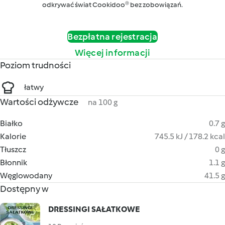
odkrywać świat Cookidoo® bez zobowiązań.
Bezpłatna rejestracja
Więcej informacji
Poziom trudności
łatwy
Wartości odżywcze
na 100 g
Białko
0.7 g
Kalorie
745.5 kJ / 178.2 kcal
Tłuszcz
0 g
Błonnik
1.1 g
Węglowodany
41.5 g
Dostępny w
DRESSINGI SAŁATKOWE