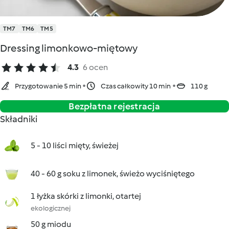
TM7
TM6
TM5
Dressing limonkowo-miętowy
4.3
6 ocen
Przygotowanie 5 min
Czas całkowity 10 min
110 g
Bezpłatna rejestracja
Składniki
5 - 10 liści mięty, świeżej
40 - 60 g soku z limonek, świeżo wyciśniętego
1 łyżka skórki z limonki, otartej
ekologicznej
50 g miodu