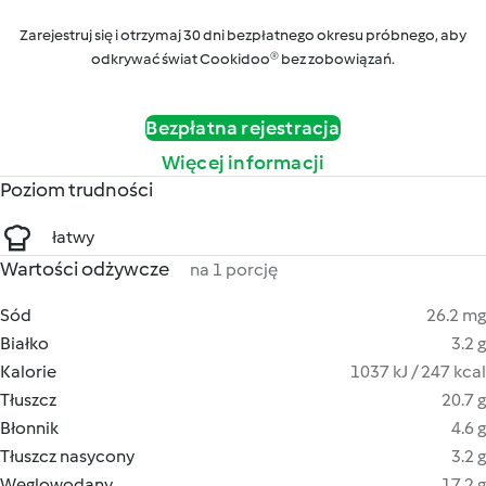
Zarejestruj się i otrzymaj 30 dni bezpłatnego okresu próbnego, aby
odkrywać świat Cookidoo® bez zobowiązań.
Bezpłatna rejestracja
Więcej informacji
Poziom trudności
łatwy
Wartości odżywcze
na 1 porcję
Sód
26.2 mg
Białko
3.2 g
Kalorie
1037 kJ / 247 kcal
Tłuszcz
20.7 g
Błonnik
4.6 g
Tłuszcz nasycony
3.2 g
Węglowodany
17.2 g