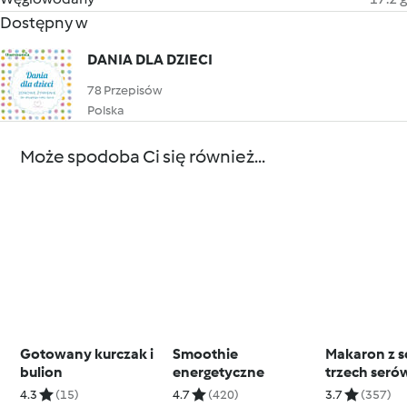
Dostępny w
DANIA DLA DZIECI
78 Przepisów
Polska
Może spodoba Ci się również...
Gotowany kurczak i
Smoothie
Makaron z s
bulion
energetyczne
trzech seró
4.3
(15)
4.7
(420)
3.7
(357)