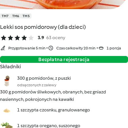
TM7
TM6
TM5
Lekki sos pomidorowy (dla dzieci)
3.9
63 oceny
Przygotowanie 5 min
Czas całkowity 20 min
1 porcja
Bezpłatna rejestracja
Składniki
300 g pomidorów, z puszki
odsączonych z zalewy
300 g pomidorów śliwkowych, obranych, bez gniazd
nasiennych, pokrojonych na kawałki
1 szczypta czosnku, granulowanego
1 szczypta oregano, suszonego