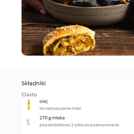
Składniki
Ciasto
olej
do natłuszczenia miski
270 g mleka
plus dodatkowo 1 łyżka do posmarowania