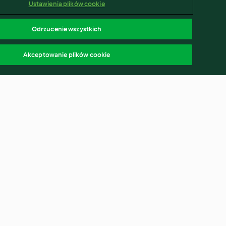
Ustawienia plików cookie
Odrzucenie wszystkich
Akceptowanie plików cookie
żowa z makiem
Lukier
4.6
(948)