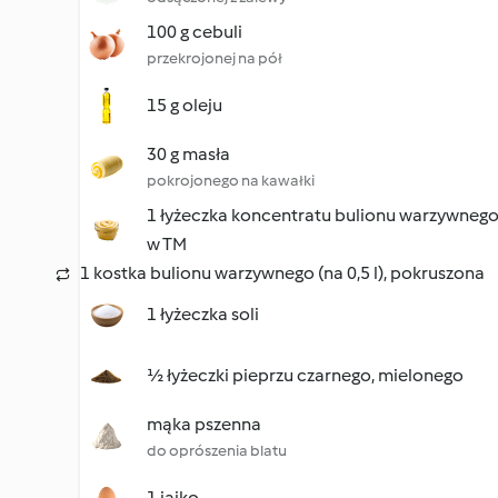
100 g cebuli
przekrojonej na pół
15 g oleju
30 g masła
pokrojonego na kawałki
1 łyżeczka koncentratu bulionu warzywneg
w TM
1 kostka bulionu warzywnego (na 0,5 l), pokruszona
1 łyżeczka soli
½ łyżeczki pieprzu czarnego, mielonego
mąka pszenna
do oprószenia blatu
1 jajko