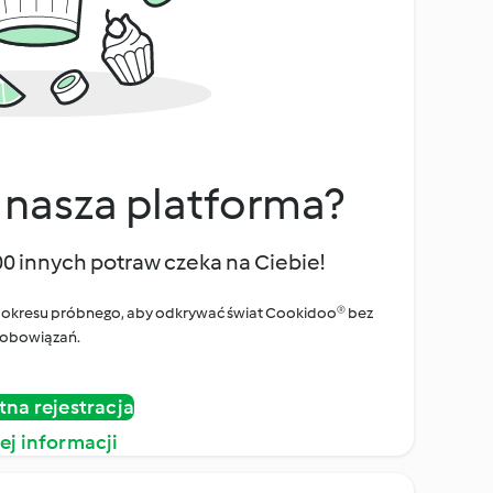
 nasza platforma?
00 innych potraw czeka na Ciebie!
ego okresu próbnego, aby odkrywać świat Cookidoo® bez
obowiązań.
tna rejestracja
ej informacji