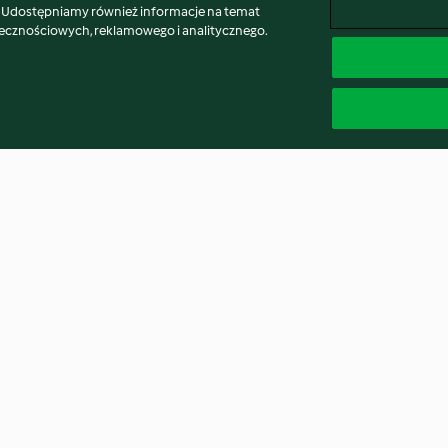
. Udostępniamy również informacje na temat
łecznościowych, reklamowego i analitycznego.
Sernik wiedeński
Gwiazda drożd
4.8
(5.7K)
4.9
(4.4K)