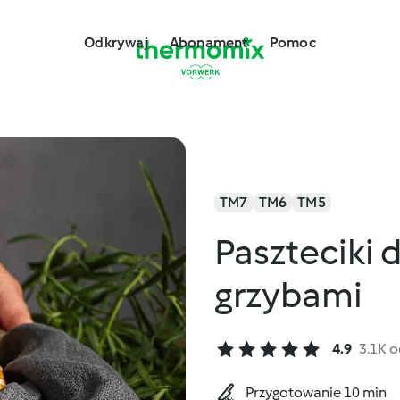
Odkrywaj
Abonament
Pomoc
TM7
TM6
TM5
Paszteciki 
grzybami
4.9
3.1K 
Przygotowanie 10 min