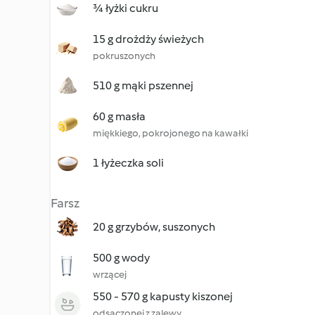
¾ łyżki cukru
15 g drożdży świeżych
pokruszonych
510 g mąki pszennej
60 g masła
miękkiego, pokrojonego na kawałki
1 łyżeczka soli
Farsz
20 g grzybów, suszonych
500 g wody
wrzącej
550 - 570 g kapusty kiszonej
odsączonej z zalewy