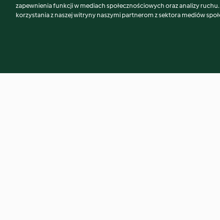
Może spodoba Ci się również...
zapewnienia funkcji w mediach społecznościowych oraz analizy ruchu
korzystania z naszej witryny naszymi partnerom z sektora mediów spo
Klasyczny włoski przecier
Pierniczki alpejskie
pomidorowy (passata)
4.8
(1.1K)
4.7
(4.1K)
© Copyright 2026