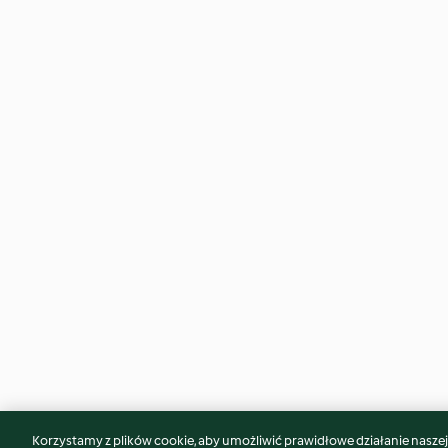
Korzystamy z plików cookie, aby umożliwić prawidłowe działanie naszej w