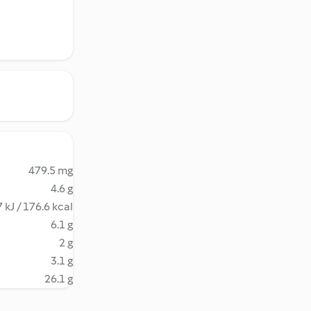
479.5 mg
4.6 g
 kJ / 176.6 kcal
6.1 g
2 g
3.1 g
26.1 g