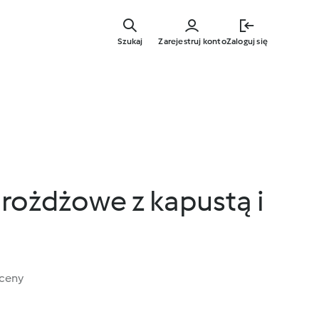
Przejdź
do
Szukaj
Zarejestruj konto
Zaloguj się
głównej
treści
drożdżowe z kapustą i
oceny