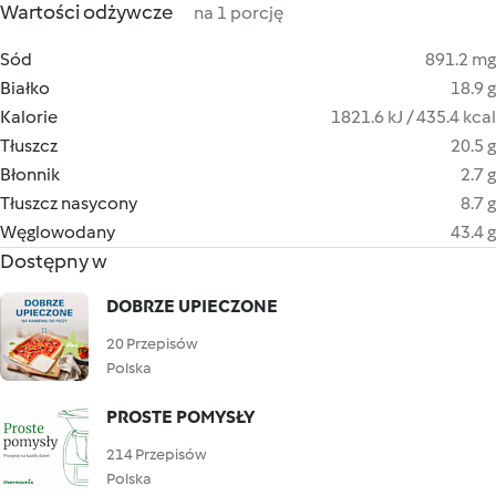
Wartości odżywcze
na 1 porcję
Sód
891.2 mg
Białko
18.9 g
Kalorie
1821.6 kJ / 435.4 kcal
Tłuszcz
20.5 g
Błonnik
2.7 g
Tłuszcz nasycony
8.7 g
Węglowodany
43.4 g
Dostępny w
DOBRZE UPIECZONE
20 Przepisów
Polska
PROSTE POMYSŁY
214 Przepisów
Polska