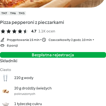
TM7
TM6
TM5
Pizza pepperoni z pieczarkami
4.7
1.1K ocen
Przygotowanie 15 min
Czas całkowity 2 godz. 10 min
8 porcji
Bezpłatna rejestracja
Składniki
Ciasto
220 g wody
20 g drożdży świeżych
pokruszonych
1 łyżeczkę cukru