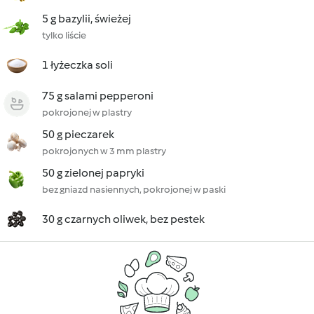
5 g bazylii, świeżej
tylko liście
1 łyżeczka soli
75 g salami pepperoni
pokrojonej w plastry
50 g pieczarek
pokrojonych w 3 mm plastry
50 g zielonej papryki
bez gniazd nasiennych, pokrojonej w paski
30 g czarnych oliwek, bez pestek