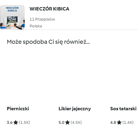
WIECZÓR KIBICA
11 Przepisów
Polska
Może spodoba Ci się również...
Pierniczki
Likier jajeczny
Sos tatarski
3.6
(1.5K)
5.0
(4.5K)
4.8
(1.4K)