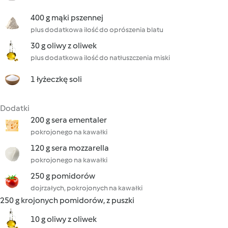
400 g mąki pszennej
plus dodatkowa ilość do oprószenia blatu
30 g oliwy z oliwek
plus dodatkowa ilość do natłuszczenia miski
1 łyżeczkę soli
Dodatki
200 g sera ementaler
pokrojonego na kawałki
120 g sera mozzarella
pokrojonego na kawałki
250 g pomidorów
dojrzałych, pokrojonych na kawałki
250 g krojonych pomidorów, z puszki
10 g oliwy z oliwek