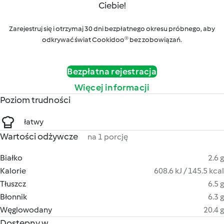
Ciebie!
Zarejestruj się i otrzymaj 30 dni bezpłatnego okresu próbnego, aby
odkrywać świat Cookidoo® bez zobowiązań.
Bezpłatna rejestracja
Więcej informacji
Poziom trudności
łatwy
Wartości odżywcze
na 1 porcję
Białko
2.6 g
Kalorie
608.6 kJ / 145.5 kcal
Tłuszcz
6.5 g
Błonnik
6.3 g
Węglowodany
20.4 g
Dostępny w