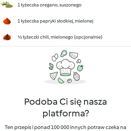
1 łyżeczka oregano, suszonego
1 łyżeczka papryki słodkiej, mielonej
½ łyżeczki chili, mielonego (opcjonalnie)
Podoba Ci się nasza
platforma?
Ten przepis i ponad 100 000 innych potraw czeka na