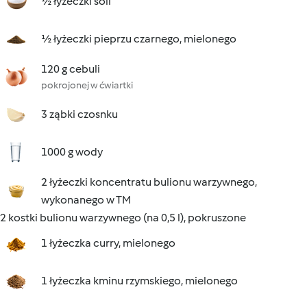
½ łyżeczki soli
½ łyżeczki pieprzu czarnego, mielonego
120 g cebuli
pokrojonej w ćwiartki
3 ząbki czosnku
1000 g wody
2 łyżeczki koncentratu bulionu warzywnego,
wykonanego w TM
2 kostki bulionu warzywnego (na 0,5 l), pokruszone
1 łyżeczka curry, mielonego
1 łyżeczka kminu rzymskiego, mielonego