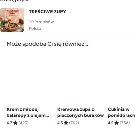
TREŚCIWE ZUPY
10 Przepisów
Polska
Może spodoba Ci się również...
Krem z młodej
Kremowa zupa z
Cukinia w
kalarepy z olejem
pieczonych buraków
pomidorac
koperkowym
4.7
(423)
4.5
(702)
4.5
(736)