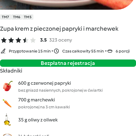
TM7
TM6
TM5
Zupa krem z pieczonej papryki i marchewek
3.5
323 oceny
Przygotowanie 15 min
Czas całkowity 55 min
6 porcji
Bezpłatna rejestracja
Składniki
600 g czerwonej papryki
bez gniazd nasiennych, pokrojonej w ćwiartki
700 g marchewki
pokrojonej na 3 cm kawałki
35 g oliwy z oliwek