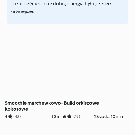
rozpoczęcie dnia z dobrą energią było jeszcze
łatwiejsze.
Smoothie marchewkowo-
Bułki orkiszowe
kokosowe
4
(43)
10 min
5
(79)
23 godz. 40 min