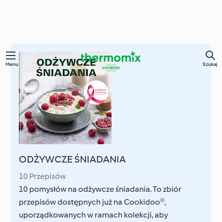
Przejdź
Menu
Szukaj
do
głównej
treści
ODŻYWCZE ŚNIADANIA
10 Przepisów
10 pomysłów na odżywcze śniadania. To zbiór
przepisów dostępnych już na Cookidoo®,
uporządkowanych w ramach kolekcji, aby