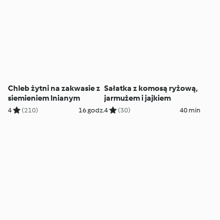
Chleb żytni na zakwasie z
Sałatka z komosą ryżową,
siemieniem lnianym
jarmużem i jajkiem
4
(210)
16 godz.
4
(30)
40 min