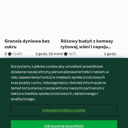
Granola dyniowa bez
Różowy budyń z komosy
cukru
ryżowej, wiśni i napoju
migdałowego
5
(140)
2 godz. 25 min
4
(67)
1 godz.
Korzystamy z plików cookie, aby umożliwić prawidłowe
© Copyright 2026
działanie naszej witryny, personalizowanie treści i reklam, w
celu zapewnienia funkcji w mediach społecznościowych
Warunki korzystania
oraz analizy ruchu. Udostępniamy również informacje na
Polityka prywatności
temat korzystania z naszej witryny naszymi partnerom z
Disclaimer
sektora mediów społecznościowych, reklamowego i
analitycznego.
Znak wydawcy
Pliki cookie
Ustawienia plików cookie
Zgłoś treść
Odstąp od umowy
Odrzucenie wszystkich