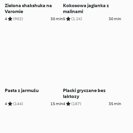
Zielona shakshuka na
Kokosowa jaglanka z
Varomie
malinami
4
(902)
30 min
5
(1.1K)
30 min
Pasta z jarmużu
Placki gryczane bez
laktozy
4
(144)
15 min
4
(187)
35 min