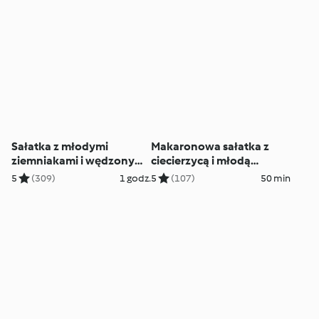
Sałatka z młodymi
Makaronowa sałatka z
ziemniakami i wędzonym
ciecierzycą i młodą
łososiem
marchewką
5
(309)
1 godz.
5
(107)
50 min