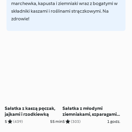
marchewka, kapusta i ziemniaki wraz z bogatymi w
składniki kaszami i roślinami strączkowymi. Na
zdrowie!
Sałatka z kaszą pęczak,
Sałatka z młodymi
jajkami i rzodkiewką
ziemniakami, szparagami i
fetą
5
(439)
55 min
5
(303)
1 godz.