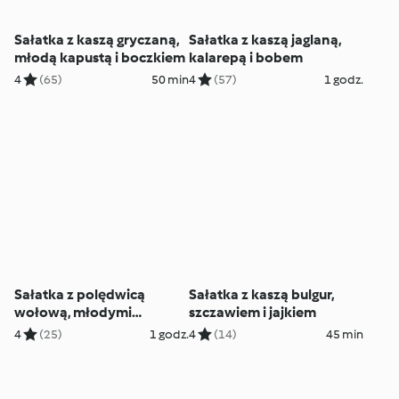
Sałatka z kaszą gryczaną,
Sałatka z kaszą jaglaną,
młodą kapustą i boczkiem
kalarepą i bobem
4
(65)
50 min
4
(57)
1 godz.
Sałatka z polędwicą
Sałatka z kaszą bulgur,
wołową, młodymi
szczawiem i jajkiem
ziemniakami i szpinakiem
4
(25)
1 godz.
4
(14)
45 min