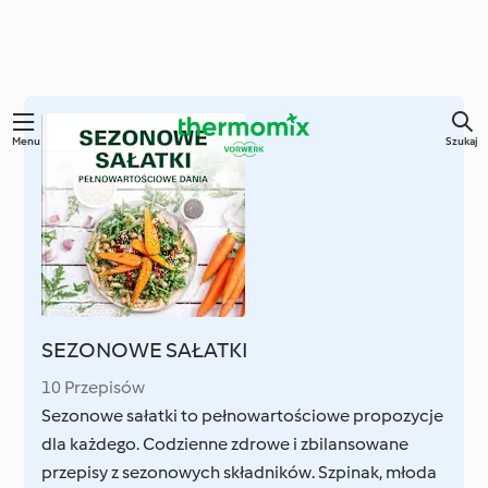
Przejdź
Menu
Szukaj
do
głównej
treści
SEZONOWE SAŁATKI
10 Przepisów
Sezonowe sałatki to pełnowartościowe propozycje
dla każdego. Codzienne zdrowe i zbilansowane
przepisy z sezonowych składników. Szpinak, młoda