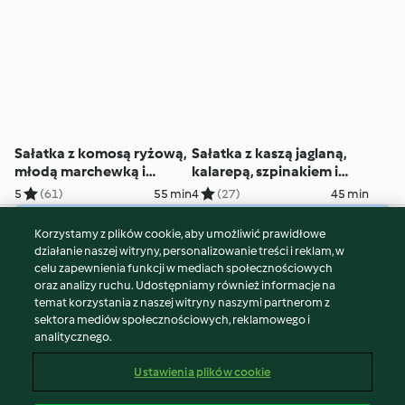
Sałatka z komosą ryżową,
Sałatka z kaszą jaglaną,
młodą marchewką i
kalarepą, szpinakiem i
soczewicą
gorgonzolą
5
(61)
55 min
4
(27)
45 min
Korzystamy z plików cookie, aby umożliwić prawidłowe
© Copyright 2026
działanie naszej witryny, personalizowanie treści i reklam, w
celu zapewnienia funkcji w mediach społecznościowych
Warunki korzystania
oraz analizy ruchu. Udostępniamy również informacje na
Polityka prywatności
temat korzystania z naszej witryny naszymi partnerom z
Disclaimer
sektora mediów społecznościowych, reklamowego i
analitycznego.
Znak wydawcy
Pliki cookie
Ustawienia plików cookie
Zgłoś treść