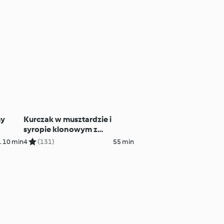
my
Kurczak w musztardzie i
syropie klonowym z
brokułami na parze
. 10 min
4
(131)
55 min