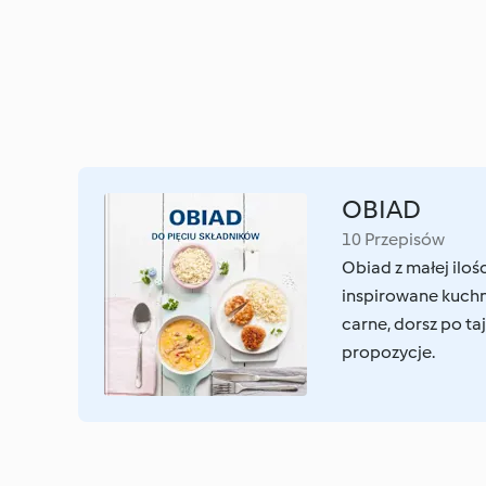
OBIAD
10 Przepisów
Obiad z małej iloś
inspirowane kuchn
carne, dorsz po ta
propozycje.