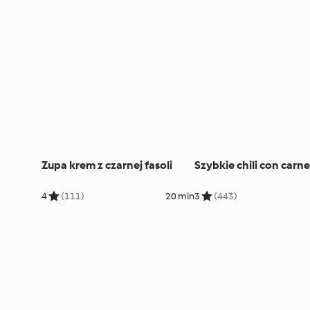
Zupa krem z czarnej fasoli
Szybkie chili con carne
4
(111)
20 min
3
(443)