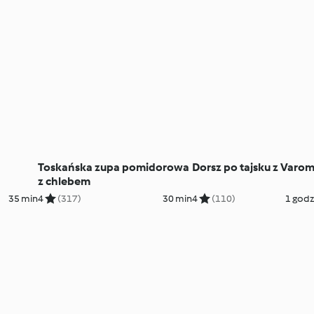
Toskańska zupa pomidorowa
Dorsz po tajsku z Varo
z chlebem
35 min
4
(317)
30 min
4
(110)
1 godz