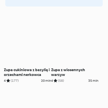
Zupa cukiniowa z bazylią i
Zupa z wiosennych
orzechami nerkowca
warzyw
4
(177)
20 min
4
(58)
35 min