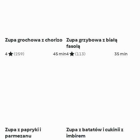
Zupa grochowa z chorizo
Zupa grzybowa z białą
fasolą
4
(259)
45 min
4
(113)
35 min
Zupa z papryki i
Zupa z batatów i cukinii z
parmezanu
imbirem