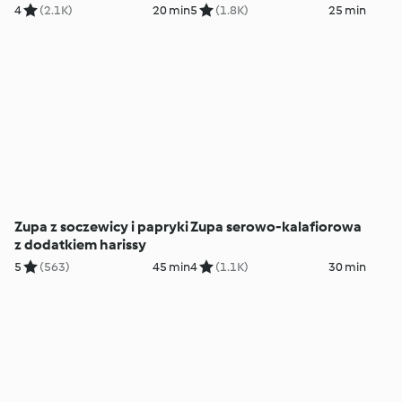
4
(2.1K)
20 min
5
(1.8K)
25 min
Zupa z soczewicy i papryki
Zupa serowo-kalafiorowa
z dodatkiem harissy
5
(563)
45 min
4
(1.1K)
30 min