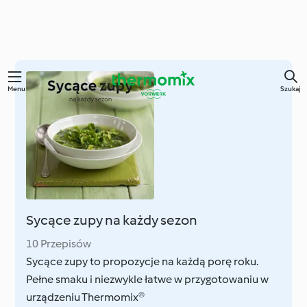
Przejdź
Menu
Szukaj
do
głównej
treści
Sycące zupy na każdy sezon
10 Przepisów
Sycące zupy to propozycje na każdą porę roku.
Pełne smaku i niezwykle łatwe w przygotowaniu w
urządzeniu Thermomix®