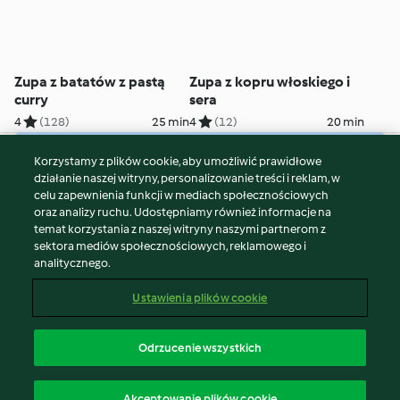
Zupa z batatów z pastą
Zupa z kopru włoskiego i
curry
sera
4
(128)
25 min
4
(12)
20 min
Korzystamy z plików cookie, aby umożliwić prawidłowe
© Copyright 2026
działanie naszej witryny, personalizowanie treści i reklam, w
celu zapewnienia funkcji w mediach społecznościowych
Warunki korzystania
oraz analizy ruchu. Udostępniamy również informacje na
Polityka prywatności
temat korzystania z naszej witryny naszymi partnerom z
Disclaimer
sektora mediów społecznościowych, reklamowego i
analitycznego.
Znak wydawcy
Pliki cookie
Ustawienia plików cookie
Zgłoś treść
Odstąp od umowy
Odrzucenie wszystkich
Oświadczenie o dostępności
polski
Akceptowanie plików cookie