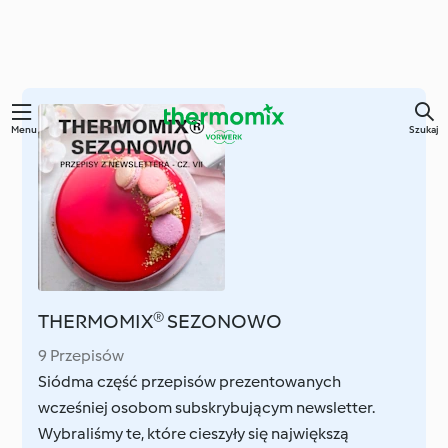
Przejdź
Menu
Szukaj
do
głównej
treści
THERMOMIX® SEZONOWO
9 Przepisów
Siódma część przepisów prezentowanych
wcześniej osobom subskrybującym newsletter.
Wybraliśmy te, które cieszyły się największą