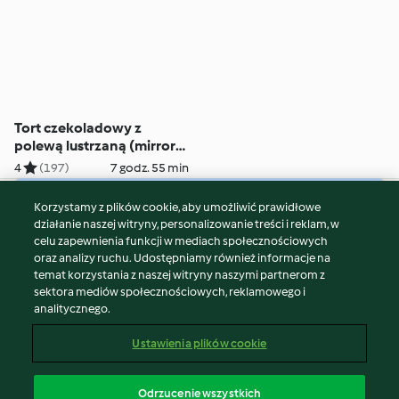
Tort czekoladowy z
polewą lustrzaną (mirror
glaze)
4
(197)
7 godz. 55 min
Korzystamy z plików cookie, aby umożliwić prawidłowe
© Copyright 2026
działanie naszej witryny, personalizowanie treści i reklam, w
celu zapewnienia funkcji w mediach społecznościowych
Warunki korzystania
oraz analizy ruchu. Udostępniamy również informacje na
Polityka prywatności
temat korzystania z naszej witryny naszymi partnerom z
Disclaimer
sektora mediów społecznościowych, reklamowego i
analitycznego.
Znak wydawcy
Pliki cookie
Ustawienia plików cookie
Zgłoś treść
Odstąp od umowy
Odrzucenie wszystkich