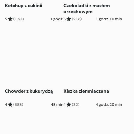
Ketchup z cukinii
Czekoladki z masłem
orzechowym
5
(1.9K)
1 godz.
5
(216)
1 godz. 10 min
Chowder z kukurydzą
Kiszka ziemniaczana
4
(383)
45 min
4
(32)
4 godz. 20 min