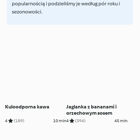
popularnością i podzieliśmy je według pór roku i
sezonowości.
Kuloodporna kawa
Jaglanka z bananami i
orzechowym sosem
4
(189)
10 min
4
(394)
45 min