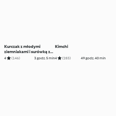
Kurczak z młodymi
Kimchi
ziemniakami i surówką z
selera
4
(146)
3 godz. 5 min
4
(283)
49 godz. 40 min