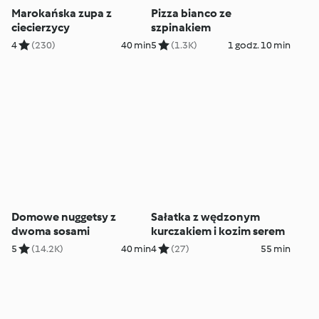
Marokańska zupa z
Pizza bianco ze
ciecierzycy
szpinakiem
4
(230)
40 min
5
(1.3K)
1 godz. 10 min
Domowe nuggetsy z
Sałatka z wędzonym
dwoma sosami
kurczakiem i kozim serem
5
(14.2K)
40 min
4
(27)
55 min