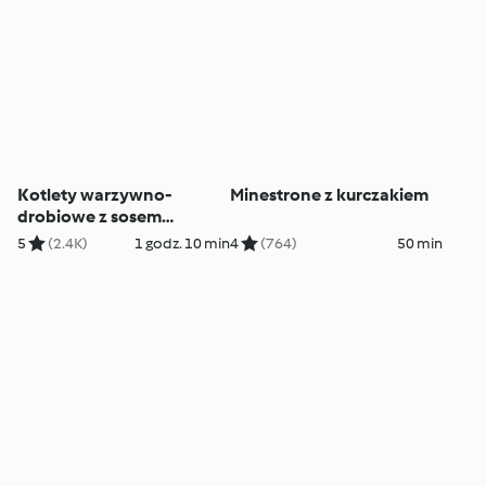
Kotlety warzywno-
Minestrone z kurczakiem
drobiowe z sosem
koperkowym
5
(2.4K)
1 godz. 10 min
4
(764)
50 min