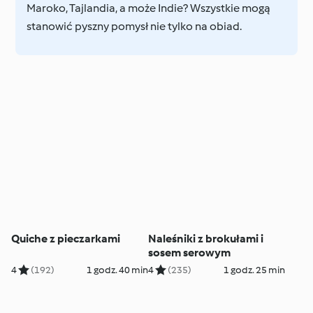
Maroko, Tajlandia, a może Indie? Wszystkie mogą
stanowić pyszny pomysł nie tylko na obiad.
Quiche z pieczarkami
Naleśniki z brokułami i
sosem serowym
4
(192)
1 godz. 40 min
4
(235)
1 godz. 25 min