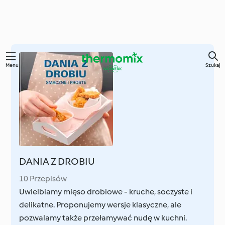
Przejdź
Menu
Szukaj
do
głównej
treści
DANIA Z DROBIU
10 Przepisów
Uwielbiamy mięso drobiowe - kruche, soczyste i
delikatne. Proponujemy wersje klasyczne, ale
pozwalamy także przełamywać nudę w kuchni.