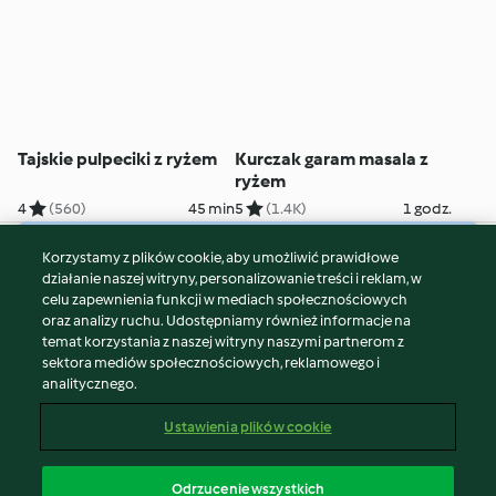
Tajskie pulpeciki z ryżem
Kurczak garam masala z
ryżem
4
(560)
45 min
5
(1.4K)
1 godz.
Korzystamy z plików cookie, aby umożliwić prawidłowe
© Copyright 2026
działanie naszej witryny, personalizowanie treści i reklam, w
celu zapewnienia funkcji w mediach społecznościowych
Warunki korzystania
oraz analizy ruchu. Udostępniamy również informacje na
Polityka prywatności
temat korzystania z naszej witryny naszymi partnerom z
Disclaimer
sektora mediów społecznościowych, reklamowego i
analitycznego.
Znak wydawcy
Pliki cookie
Ustawienia plików cookie
Zgłoś treść
Odstąp od umowy
Odrzucenie wszystkich