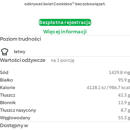
odkrywać świat Cookidoo® bez zobowiązań.
Bezpłatna rejestracja
Więcej informacji
Poziom trudności
łatwy
Wartości odżywcze
na 1 porcję
Sód
1429.8 mg
Białko
95.9 g
Kalorie
4128.1 kJ / 986.7 kcal
Tłuszcz
42.3 g
Błonnik
12.9 g
Tłuszcz nasycony
8.7 g
Węglowodany
55.3 g
Dostępny w