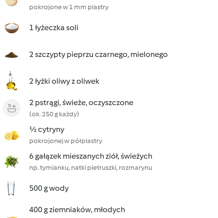
pokrojone w 1 mm plastry
1 łyżeczka soli
2 szczypty pieprzu czarnego, mielonego
2 łyżki oliwy z oliwek
2 pstrągi, świeże, oczyszczone
(ok. 250 g każdy)
½ cytryny
pokrojonej w półplastry
6 gałązek mieszanych ziół, świeżych
np. tymianku, natki pietruszki, rozmarynu
500 g wody
400 g ziemniaków, młodych