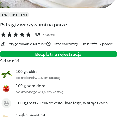
TM7
TM6
TM5
Pstrągi z warzywami na parze
4.9
7 ocen
Przygotowanie 40 min
Czas całkowity 55 min
2 porcje
Bezpłatna rejestracja
Składniki
100 g cukinii
pokrojonej w 1,5 cm kostkę
100 g pomidora
pokrojonego w 1,5 cm kostkę
100 g groszku cukrowego, świeżego, w strączkach
4 ząbki czosnku