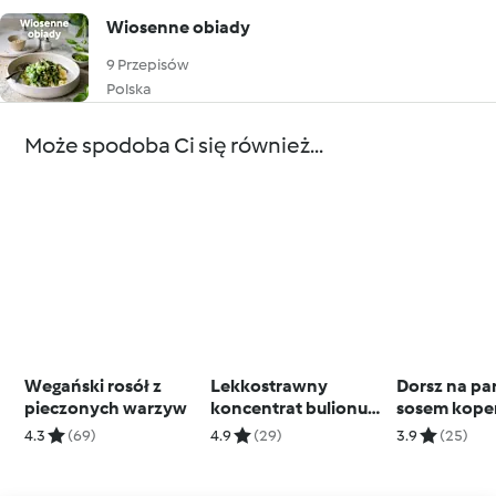
Wiosenne obiady
9 Przepisów
Polska
Może spodoba Ci się również...
Wegański rosół z
Lekkostrawny
Dorsz na pa
pieczonych warzyw
koncentrat bulionu
sosem kope
warzywnego
marchewko
4.3
(69)
4.9
(29)
3.9
(25)
jaglaną