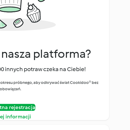
 nasza platforma?
00 innych potraw czeka na Ciebie!
ego okresu próbnego, aby odkrywać świat Cookidoo® bez
obowiązań.
tna rejestracja
ej informacji