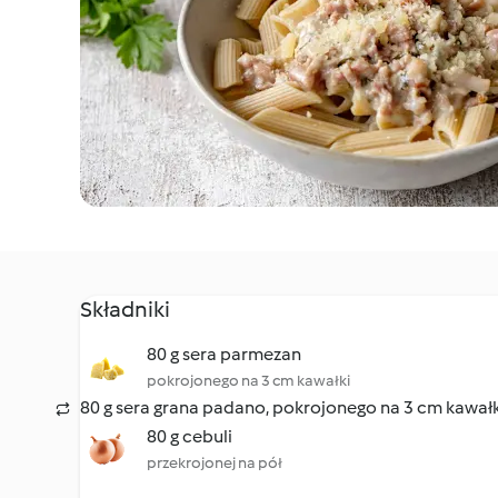
Składniki
80 g sera parmezan
pokrojonego na 3 cm kawałki
80 g sera grana padano, pokrojonego na 3 cm kawałk
80 g cebuli
przekrojonej na pół