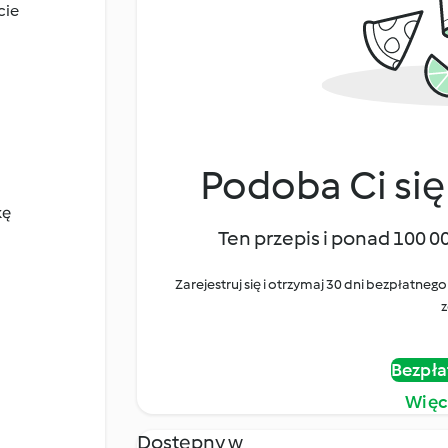
ście
Podoba Ci się
kę
Ten przepis i ponad 100 0
Zarejestruj się i otrzymaj 30 dni bezpłatn
z
Bezpła
Więc
Dostępny w