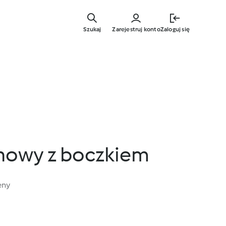
Przejdź
do
Szukaj
Zarejestruj konto
Zaloguj się
głównej
treści
nowy z boczkiem
eny