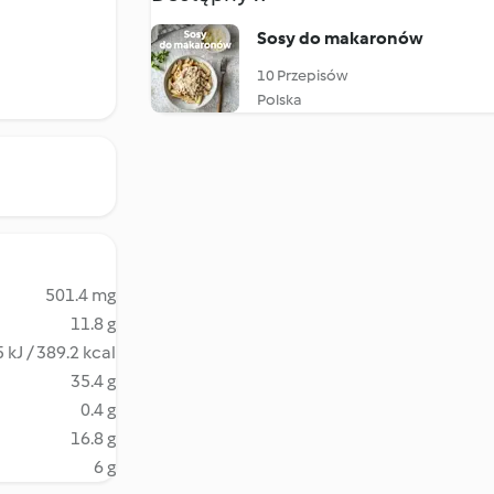
Sosy do makaronów
10 Przepisów
Polska
501.4 mg
11.8 g
 kJ / 389.2 kcal
35.4 g
0.4 g
16.8 g
6 g