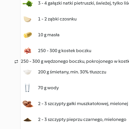
3 - 4 gałązki natki pietruszki, świeżej, tylko li
1 - 2 ząbki czosnku
10 g masła
250 - 300 g kostek boczku
250 - 300 g wędzonego boczku, pokrojonego w kost
200 g śmietany, min. 30% tłuszczu
70 g wody
2 - 3 szczypty gałki muszkatołowej, mielonej
2 - 3 szczypty pieprzu czarnego, mielonego