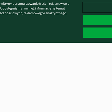
itryny, personalizowanie treści i reklam, w celu
. Udostępniamy również informacje na temat
łecznościowych, reklamowego i analitycznego.
rawka z
Gnocchi z kurczakiem w sosie
Zupa z makaron
 marchewki z
pomidorowo-paprykowym
z indyka
3.9
(101)
4.3
(374)