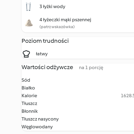
3 łyżki wody
4 łyżeczki mąki pszennej
(patrz wskazówka)
Poziom trudności
łatwy
Wartości odżywcze
na 1 porcję
Sód
Białko
Kalorie
1628.5
Tłuszcz
Błonnik
Tłuszcz nasycony
Węglowodany