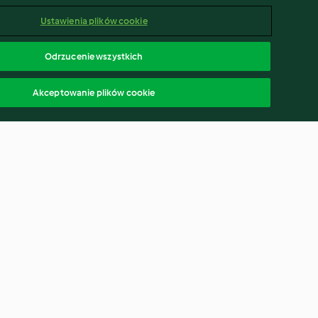
Ustawienia plików cookie
Odrzucenie wszystkich
Akceptowanie plików cookie
em i pulpetami
Zupa krem z pomidorów;
Kurczak z warzywnym ryżem
4.5
(334)