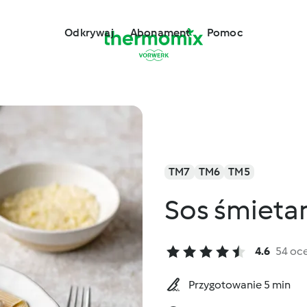
Odkrywaj
Abonament
Pomoc
TM7
TM6
TM5
Sos śmieta
4.6
54 oc
Przygotowanie 5 min