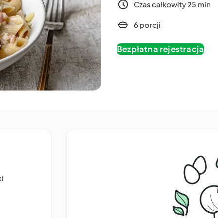
Czas całkowity 25 min
6 porcji
Bezpłatna rejestracja
i