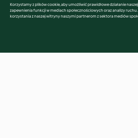
Korzystamy z plików cookie, aby umożliwić prawidłowe działanie naszej w
Może spodoba Ci się również...
zapewnienia funkcji w mediach społecznościowych oraz analizy ruchu
korzystania z naszej witryny naszymi partnerom z sektora mediów spo
Spaghetti z kurczakiem w
Lekkostrawna pot
kremowym sosie brokułowym
kurczaka, cukinii i
ryżem
4.0
(161)
3.9
(87)