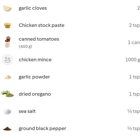
garlic cloves
2
Chicken stock paste
2 tsp
canned tomatoes
1 can
(400 g)
chicken mince
1000 g
garlic powder
1 tsp
dried oregano
1 tsp
sea salt
½ tsp
ground black pepper
½ tsp