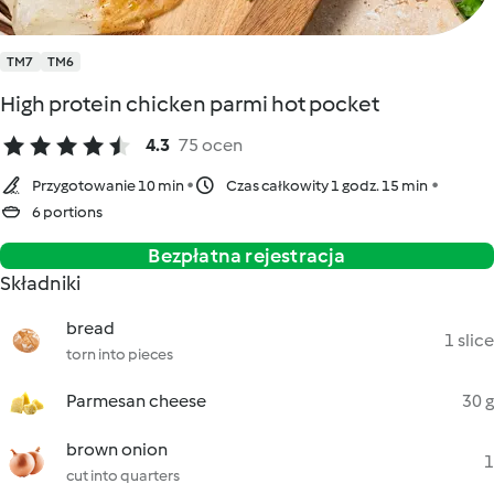
TM7
TM6
High protein chicken parmi hot pocket
4.3
75 ocen
Przygotowanie 10 min
Czas całkowity 1 godz. 15 min
6 portions
Bezpłatna rejestracja
Składniki
bread
1 slice
torn into pieces
Parmesan cheese
30 g
brown onion
1
cut into quarters