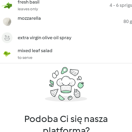
fresh basil
4 - 6 sprigs
leaves only
mozzarella
80 g
extra virgin olive oil spray
mixed leaf salad
to serve
Podoba Ci się nasza
platforma?