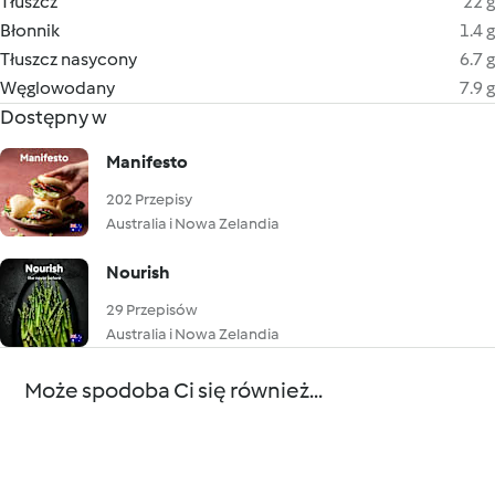
Tłuszcz
22 g
Błonnik
1.4 g
Tłuszcz nasycony
6.7 g
Węglowodany
7.9 g
Dostępny w
Manifesto
202 Przepisy
Australia i Nowa Zelandia
Nourish
29 Przepisów
Australia i Nowa Zelandia
Może spodoba Ci się również...