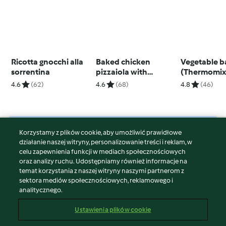
Ricotta gnocchi alla
Baked chicken
Vegetable b
sorrentina
pizzaiola with
(Thermomix
Thermomix® Cutter
4.6
(62)
4.6
(68)
4.8
(46)
Korzystamy z plików cookie, aby umożliwić prawidłowe
© Copyright 2026
działanie naszej witryny, personalizowanie treści i reklam, w
celu zapewnienia funkcji w mediach społecznościowych
Warunki korzystania
oraz analizy ruchu. Udostępniamy również informacje na
Polityka prywatności
temat korzystania z naszej witryny naszymi partnerom z
Disclaimer
sektora mediów społecznościowych, reklamowego i
analitycznego.
Znak wydawcy
Pliki cookie
Ustawienia plików cookie
Zgłoś treść