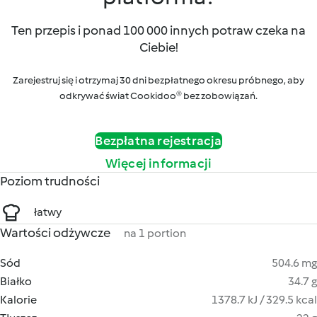
Ten przepis i ponad 100 000 innych potraw czeka na
Ciebie!
Zarejestruj się i otrzymaj 30 dni bezpłatnego okresu próbnego, aby
odkrywać świat Cookidoo® bez zobowiązań.
Bezpłatna rejestracja
Więcej informacji
Poziom trudności
łatwy
Wartości odżywcze
na 1 portion
Sód
504.6 mg
Białko
34.7 g
Kalorie
1378.7 kJ / 329.5 kcal