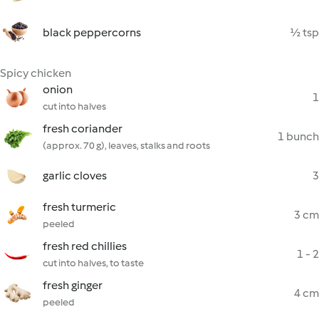
black peppercorns
½ tsp
Spicy chicken
onion
1
cut into halves
fresh coriander
1 bunch
(approx. 70 g), leaves, stalks and roots
garlic cloves
3
fresh turmeric
3 cm
peeled
fresh red chillies
1 - 2
cut into halves, to taste
fresh ginger
4 cm
peeled