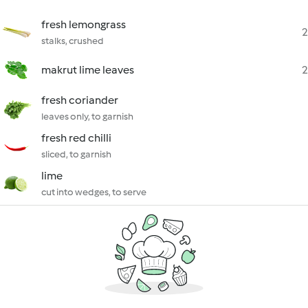
fresh lemongrass
2
stalks, crushed
makrut lime leaves
2
fresh coriander
leaves only, to garnish
fresh red chilli
sliced, to garnish
lime
cut into wedges, to serve