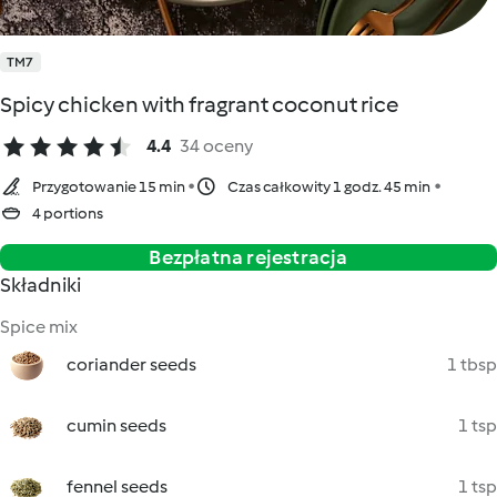
TM7
Spicy chicken with fragrant coconut rice
4.4
34 oceny
Przygotowanie 15 min
Czas całkowity 1 godz. 45 min
4 portions
Bezpłatna rejestracja
Składniki
Spice mix
coriander seeds
1 tbsp
cumin seeds
1 tsp
fennel seeds
1 tsp