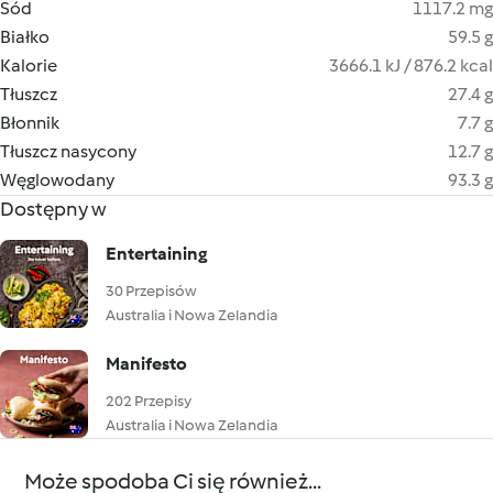
Sód
1117.2 mg
Białko
59.5 g
Kalorie
3666.1 kJ / 876.2 kcal
Tłuszcz
27.4 g
Błonnik
7.7 g
Tłuszcz nasycony
12.7 g
Węglowodany
93.3 g
Dostępny w
Entertaining
30 Przepisów
Australia i Nowa Zelandia
Manifesto
202 Przepisy
Australia i Nowa Zelandia
Może spodoba Ci się również...