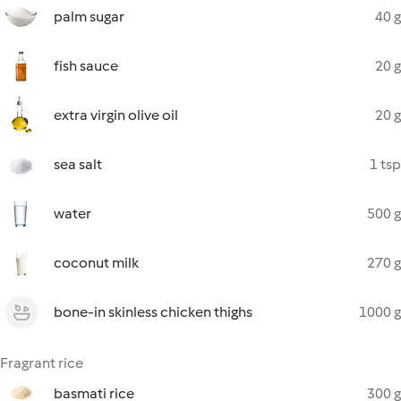
palm sugar
40 g
fish sauce
20 g
extra virgin olive oil
20 g
sea salt
1 tsp
water
500 g
coconut milk
270 g
bone-in skinless chicken thighs
1000 g
Fragrant rice
basmati rice
300 g