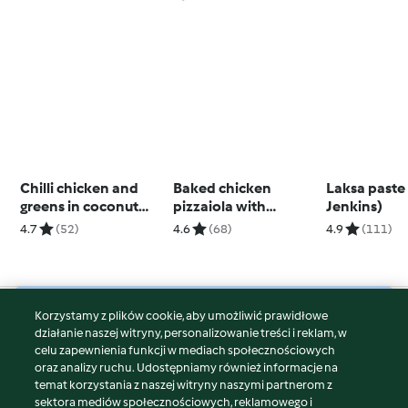
Chilli chicken and
Baked chicken
Laksa paste
greens in coconut
pizzaiola with
Jenkins)
broth
Thermomix® Cutter
4.7
(52)
4.6
(68)
4.9
(111)
Korzystamy z plików cookie, aby umożliwić prawidłowe
© Copyright 2026
działanie naszej witryny, personalizowanie treści i reklam, w
celu zapewnienia funkcji w mediach społecznościowych
Warunki korzystania
oraz analizy ruchu. Udostępniamy również informacje na
Polityka prywatności
temat korzystania z naszej witryny naszymi partnerom z
Disclaimer
sektora mediów społecznościowych, reklamowego i