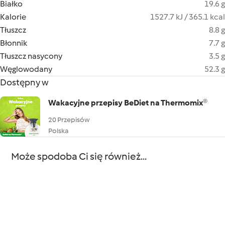
Białko
19.6 g
Kalorie
1527.7 kJ / 365.1 kcal
Tłuszcz
8.8 g
Błonnik
7.7 g
Tłuszcz nasycony
3.5 g
Węglowodany
52.3 g
Dostępny w
Wakacyjne przepisy BeDiet na Thermomix®
20 Przepisów
Polska
Może spodoba Ci się również...