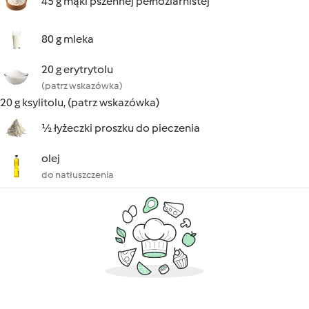
45 g mąki pszennej pełnoziarnistej
80 g mleka
20 g erytrytolu
(patrz wskazówka)
20 g ksylitolu, (patrz wskazówka)
½ łyżeczki proszku do pieczenia
olej
do natłuszczenia