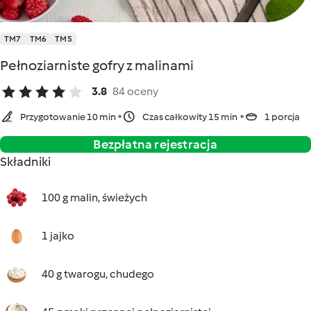
TM7
TM6
TM5
Pełnoziarniste gofry z malinami
3.8
84 oceny
Przygotowanie 10 min
Czas całkowity 15 min
1 porcja
Bezpłatna rejestracja
Składniki
100 g malin, świeżych
1 jajko
40 g twarogu, chudego