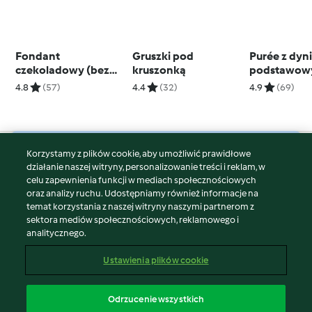
Fondant
Gruszki pod
Purée z dyni
czekoladowy (bez
kruszonką
podstawow
glutenu, low carb)
4.8
(57)
4.4
(32)
4.9
(69)
Korzystamy z plików cookie, aby umożliwić prawidłowe
© Copyright 2026
działanie naszej witryny, personalizowanie treści i reklam, w
celu zapewnienia funkcji w mediach społecznościowych
Warunki korzystania
oraz analizy ruchu. Udostępniamy również informacje na
Polityka prywatności
temat korzystania z naszej witryny naszymi partnerom z
Disclaimer
sektora mediów społecznościowych, reklamowego i
analitycznego.
Znak wydawcy
Pliki cookie
Ustawienia plików cookie
Zgłoś treść
Odstąp od umowy
Odrzucenie wszystkich
Oświadczenie o dostępności