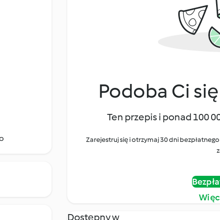
Podoba Ci się
Ten przepis i ponad 100 0
go
Zarejestruj się i otrzymaj 30 dni bezpłatn
z
Bezpła
Więc
Dostępny w