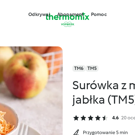
Odkrywaj
Abonament
Pomoc
TM6
TM5
Surówka z m
jabłka (TM5
4.6
20 oc
Przygotowanie 5 min