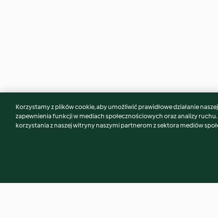
Korzystamy z plików cookie, aby umożliwić prawidłowe działanie naszej w
Może spodoba Ci się również...
zapewnienia funkcji w mediach społecznościowych oraz analizy ruchu
korzystania z naszej witryny naszymi partnerom z sektora mediów spo