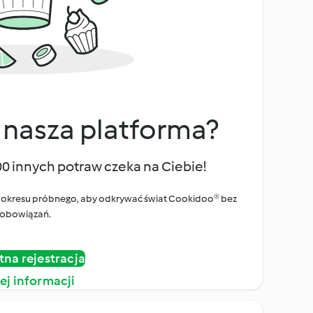
 nasza platforma?
00 innych potraw czeka na Ciebie!
ego okresu próbnego, aby odkrywać świat Cookidoo® bez
obowiązań.
tna rejestracja
ej informacji