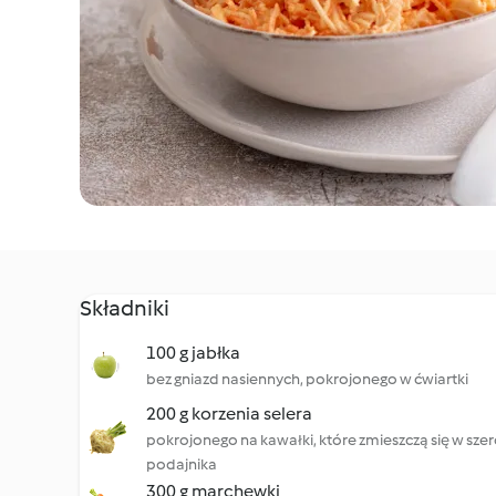
Składniki
100 g jabłka
bez gniazd nasiennych, pokrojonego w ćwiartki
200 g korzenia selera
pokrojonego na kawałki, które zmieszczą się w szero
podajnika
300 g marchewki