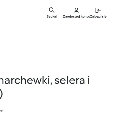
Przejdź
do
Szukaj
Zarejestruj konto
Zaloguj się
głównej
treści
archewki, selera i
)
en