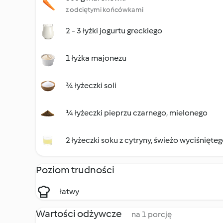
z odciętymi końcówkami
2 - 3 łyżki jogurtu greckiego
1 łyżka majonezu
¾ łyżeczki soli
¼ łyżeczki pieprzu czarnego, mielonego
2 łyżeczki soku z cytryny, świeżo wyciśnięte
Poziom trudności
łatwy
Wartości odżywcze
na 1 porcję