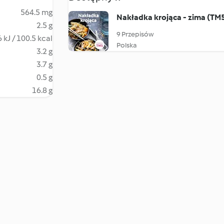
564.5 mg
Nakładka krojąca - zima (TM
2.5 g
9 Przepisów
 kJ / 100.5 kcal
Polska
3.2 g
3.7 g
0.5 g
16.8 g