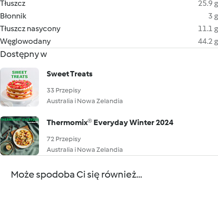
Tłuszcz
25.9 g
Błonnik
3 g
Tłuszcz nasycony
11.1 g
Węglowodany
44.2 g
Dostępny w
Sweet Treats
33 Przepisy
Australia i Nowa Zelandia
Thermomix® Everyday Winter 2024
72 Przepisy
Australia i Nowa Zelandia
Może spodoba Ci się również...