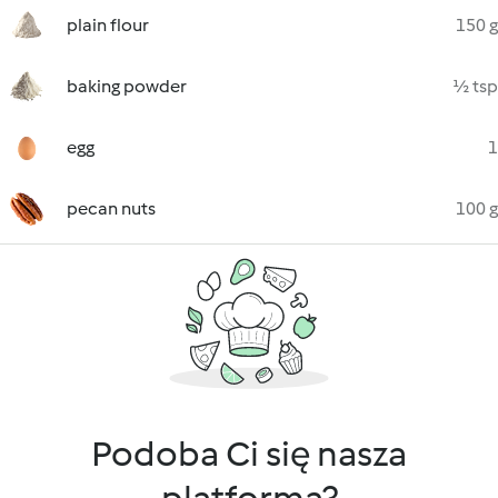
plain flour
150 g
baking powder
½ tsp
egg
1
pecan nuts
100 g
Podoba Ci się nasza