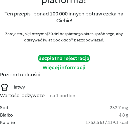
platforma?
Ten przepis i ponad 100 000 innych potraw czeka na
Ciebie!
Zarejestruj się i otrzymaj 30 dni bezpłatnego okresu próbnego, aby
odkrywać świat Cookidoo® bez zobowiązań.
Bezpłatna rejestracja
Więcej informacji
Poziom trudności
łatwy
Wartości odżywcze
na 1 portion
Sód
232.7 mg
Białko
4.8 g
Kalorie
1753.5 kJ / 419.1 kcal