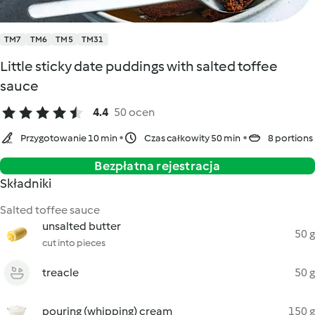
TM7
TM6
TM5
TM31
Little sticky date puddings with salted toffee
sauce
4.4
50 ocen
Przygotowanie 10 min
Czas całkowity 50 min
8 portions
Bezpłatna rejestracja
Składniki
Salted toffee sauce
unsalted butter
50 g
cut into pieces
treacle
50 g
pouring (whipping) cream
150 g