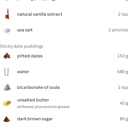
natural vanilla extract
2 tsp
sea salt
2 pinches
Sticky date puddings
pitted dates
150 g
water
680 g
bicarbonate of soda
1 tsp
unsalted butter
40 g
softened, plus extra to grease
dark brown sugar
80 g