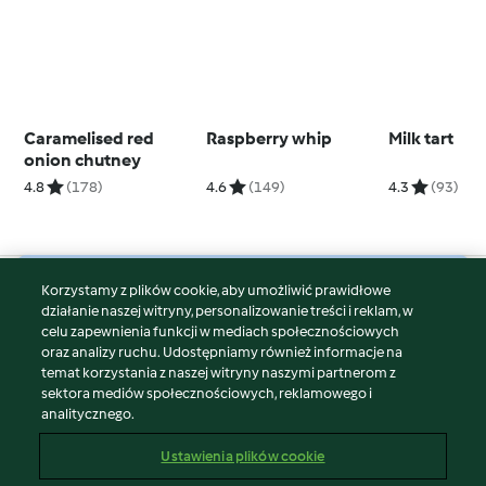
Caramelised red
Raspberry whip
Milk tart
onion chutney
4.8
(178)
4.6
(149)
4.3
(93)
Korzystamy z plików cookie, aby umożliwić prawidłowe
© Copyright 2026
działanie naszej witryny, personalizowanie treści i reklam, w
celu zapewnienia funkcji w mediach społecznościowych
Warunki korzystania
oraz analizy ruchu. Udostępniamy również informacje na
Polityka prywatności
temat korzystania z naszej witryny naszymi partnerom z
Disclaimer
sektora mediów społecznościowych, reklamowego i
analitycznego.
Znak wydawcy
Pliki cookie
Ustawienia plików cookie
Zgłoś treść