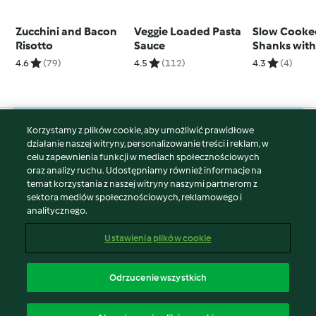
Zucchini and Bacon
Veggie Loaded Pasta
Slow Cooke
Risotto
Sauce
Shanks with
Risotto
4.6
(79)
4.5
(112)
4.3
(4)
Korzystamy z plików cookie, aby umożliwić prawidłowe
© Copyright 2026
działanie naszej witryny, personalizowanie treści i reklam, w
celu zapewnienia funkcji w mediach społecznościowych
Warunki korzystania
oraz analizy ruchu. Udostępniamy również informacje na
Polityka prywatności
temat korzystania z naszej witryny naszymi partnerom z
Disclaimer
sektora mediów społecznościowych, reklamowego i
analitycznego.
Znak wydawcy
Pliki cookie
Ustawienia plików cookie
Zgłoś treść
Odstąp od umowy
Odrzucenie wszystkich
Oświadczenie o dostępności