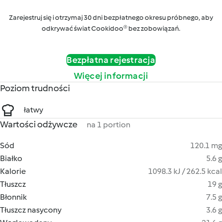
Zarejestruj się i otrzymaj 30 dni bezpłatnego okresu próbnego, aby
odkrywać świat Cookidoo® bez zobowiązań.
Bezpłatna rejestracja
Więcej informacji
Poziom trudności
łatwy
Wartości odżywcze
na 1 portion
Sód
120.1 mg
Białko
5.6 g
Kalorie
1098.3 kJ / 262.5 kcal
Tłuszcz
19 g
Błonnik
7.5 g
Tłuszcz nasycony
3.6 g