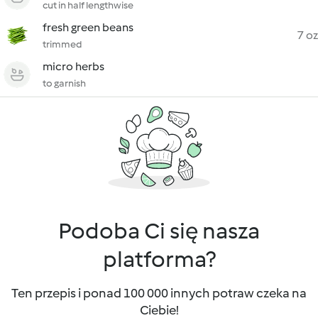
cut in half lengthwise
fresh green beans
7 oz
trimmed
micro herbs
to garnish
Podoba Ci się nasza
platforma?
Ten przepis i ponad 100 000 innych potraw czeka na
Ciebie!