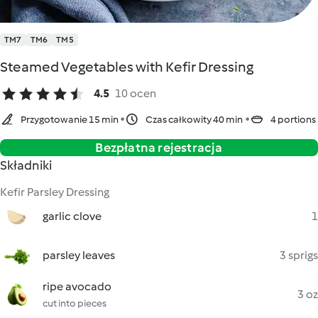
TM7
TM6
TM5
Steamed Vegetables with Kefir Dressing
4.5
10 ocen
Przygotowanie 15 min
Czas całkowity 40 min
4 portions
Bezpłatna rejestracja
Składniki
Kefir Parsley Dressing
garlic clove
1
parsley leaves
3 sprigs
ripe avocado
3 oz
cut into pieces