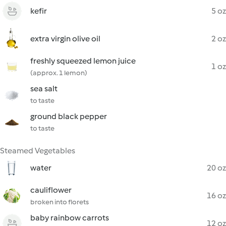
kefir
5 oz
extra virgin olive oil
2 oz
freshly squeezed lemon juice
1 oz
(approx. 1 lemon)
sea salt
to taste
ground black pepper
to taste
Steamed Vegetables
water
20 oz
cauliflower
16 oz
broken into florets
baby rainbow carrots
12 oz