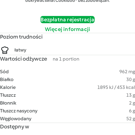
odkrywać świat Cookidoo® bez zobowiązań.
Bezpłatna rejestracja
Więcej informacji
Poziom trudności
łatwy
Wartości odżywcze
na 1 portion
Sód
962 mg
Białko
30 g
Kalorie
1895 kJ / 453 kcal
Tłuszcz
13 g
Błonnik
2 g
Tłuszcz nasycony
6 g
Węglowodany
52 g
Dostępny w