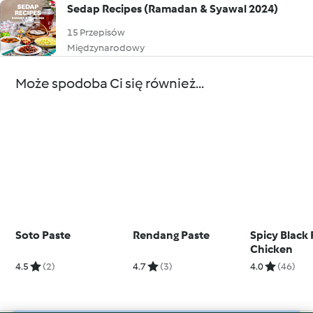
Sedap Recipes (Ramadan & Syawal 2024)
15 Przepisów
Międzynarodowy
Może spodoba Ci się również...
Soto Paste
Rendang Paste
Spicy Black
Chicken
4.5
(2)
4.7
(3)
4.0
(46)