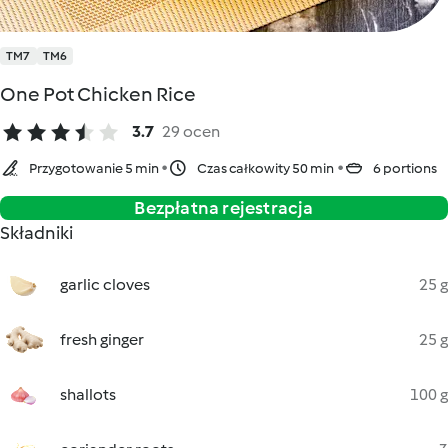
TM7
TM6
One Pot Chicken Rice
3.7
29 ocen
Przygotowanie 5 min
Czas całkowity 50 min
6 portions
Bezpłatna rejestracja
Składniki
garlic cloves
25 g
fresh ginger
25 g
shallots
100 g