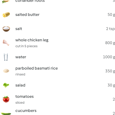
coriander roots
3
salted butter
50 g
salt
2 tsp
whole chicken leg
800 g
cut in 5 pieces
water
1000 g
parboiled basmati rice
350 g
rinsed
salad
30 g
tomatoes
2
sliced
cucumbers
2