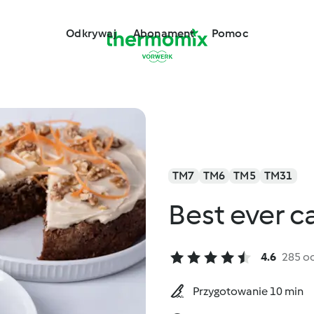
Odkrywaj
Abonament
Pomoc
TM7
TM6
TM5
TM31
Best ever c
4.6
285 o
Przygotowanie 10 min