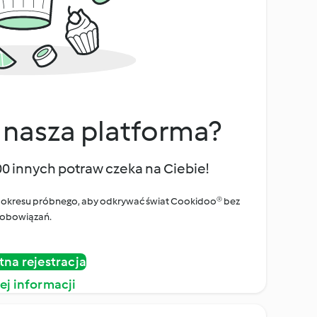
 nasza platforma?
00 innych potraw czeka na Ciebie!
ego okresu próbnego, aby odkrywać świat Cookidoo® bez
obowiązań.
tna rejestracja
ej informacji