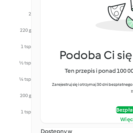
2
220 g
1 tsp
Podoba Ci się
½ tsp
Ten przepis i ponad 100 0
¼ tsp
Zarejestruj się i otrzymaj 30 dni bezpłatn
z
200 g
Bezpła
1 tsp
Więc
Dostępny w