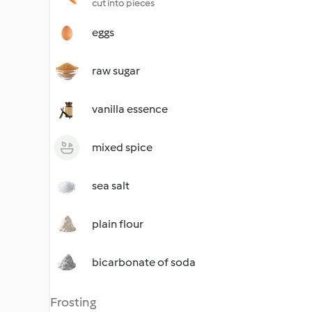
cut into pieces
eggs
raw sugar
vanilla essence
mixed spice
sea salt
plain flour
bicarbonate of soda
Frosting