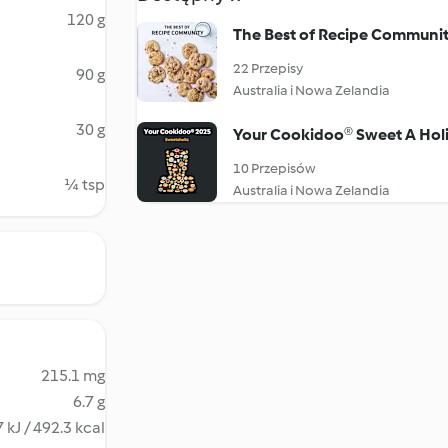
120 g
The Best of Recipe Communi
22 Przepisy
90 g
Australia i Nowa Zelandia
30 g
Your Cookidoo® Sweet A Hol
10 Przepisów
¼ tsp
Australia i Nowa Zelandia
215.1 mg
6.7 g
 kJ / 492.3 kcal