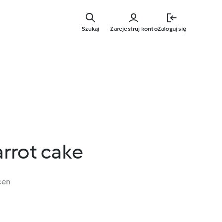
Przejdź
do
Szukaj
Zarejestruj konto
Zaloguj się
głównej
treści
arrot cake
cen