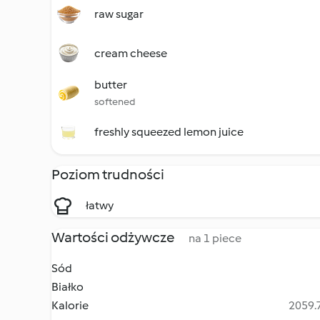
raw sugar
cream cheese
butter
softened
freshly squeezed lemon juice
Poziom trudności
łatwy
Wartości odżywcze
na 1 piece
Sód
Białko
Kalorie
2059.7