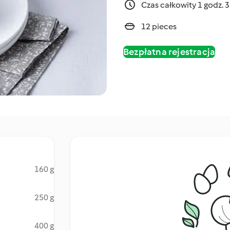
Czas całkowity 1 godz. 
12 pieces
Bezpłatna rejestracja
160 g
250 g
400 g