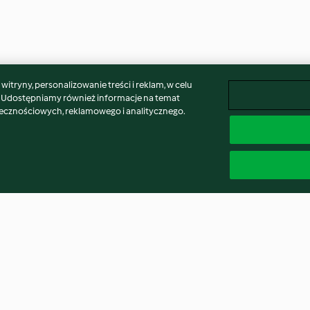
itryny, personalizowanie treści i reklam, w celu
. Udostępniamy również informacje na temat
łecznościowych, reklamowego i analitycznego.
dge
Chocolate butter cream
Crispy sticky s