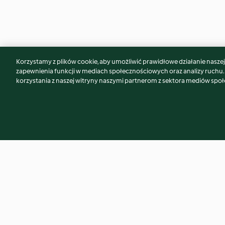
Korzystamy z plików cookie, aby umożliwić prawidłowe działanie naszej w
Może spodoba Ci się również...
zapewnienia funkcji w mediach społecznościowych oraz analizy ruchu
korzystania z naszej witryny naszymi partnerom z sektora mediów spo
Fudgy chocolate cake
Chloe's caramel fu