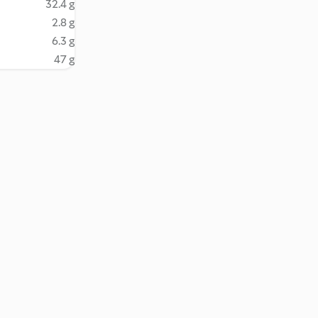
32.4 g
2.8 g
6.3 g
47 g