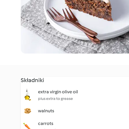
Składniki
extra virgin olive oil
plus extra to grease
walnuts
carrots