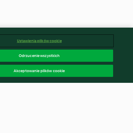
Ustawienia plików cookie
Odrzucenie wszystkich
Akceptowanie plików cookie
esame chicken
Pumpkin and ginger soup