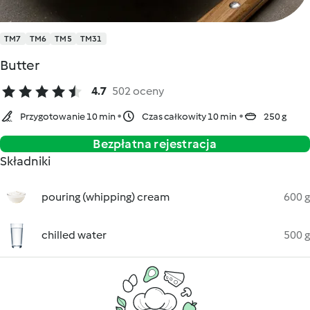
TM7
TM6
TM5
TM31
Butter
4.7
502 oceny
Przygotowanie 10 min
Czas całkowity 10 min
250 g
Bezpłatna rejestracja
Składniki
pouring (whipping) cream
600 g
chilled water
500 g