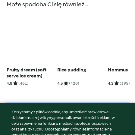
Może spodoba Ci się również...
Fruity dream (soft
Rice pudding
Hommus
serve ice cream)
4.8
(461)
4.3
(420)
4.2
(395)
Korzystamy z plików cookie, aby umożliwić prawidłowe
© Copyright 2026
działanie naszej witryny, personalizowanie treści i reklam, w
celu zapewnienia funkcji w mediach społecznościowych
Warunki korzystania
oraz analizy ruchu. Udostępniamy również informacje na
Polityka prywatności
temat korzystania z naszej witryny naszymi partnerom z