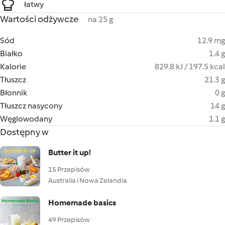
łatwy
Wartości odżywcze
na 25 g
Sód
12.9 mg
Białko
1.4 g
Kalorie
829.8 kJ / 197.5 kcal
Tłuszcz
21.3 g
Błonnik
0 g
Tłuszcz nasycony
14 g
Węglowodany
1.1 g
Dostępny w
Butter it up!
15 Przepisów
Australia i Nowa Zelandia
Homemade basics
49 Przepisów