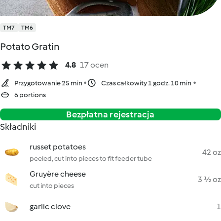
TM7
TM6
Potato Gratin
4.8
17 ocen
Przygotowanie 25 min
Czas całkowity 1 godz. 10 min
6 portions
Bezpłatna rejestracja
Składniki
russet potatoes
42 oz
peeled, cut into pieces to fit feeder tube
Gruyère cheese
3 ½ oz
cut into pieces
garlic clove
1