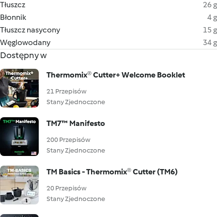
Tłuszcz
26 g
Błonnik
4 g
Tłuszcz nasycony
15 g
Węglowodany
34 g
Dostępny w
Thermomix® Cutter+ Welcome Booklet
21 Przepisów
Stany Zjednoczone
TM7™ Manifesto
200 Przepisów
Stany Zjednoczone
TM Basics - Thermomix® Cutter (TM6)
20 Przepisów
Stany Zjednoczone