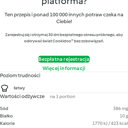
platforma?
Ten przepis i ponad 100 000 innych potraw czeka na
Ciebie!
Zarejestruj się i otrzymaj 30 dni bezpłatnego okresu próbnego, aby
odkrywać świat Cookidoo® bez zobowiązań.
Bezpłatna rejestracja
Więcej informacji
Poziom trudności
łatwy
Wartości odżywcze
na 1 portion
Sód
386 mg
Białko
10 g
Kalorie
1770 kJ / 423 kcal