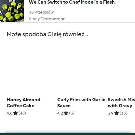
We Can Switch to Chef Mode in a Flash
30 Przepisów
Stany Zjednoczone
Może spodoba Ci się również...
Honey Almond
Curly Fries with Garlic
Swedish Mea
Coffee Cake
Sauce
with Gravy
4.6
(46)
4.2
(5)
3.9
(13)