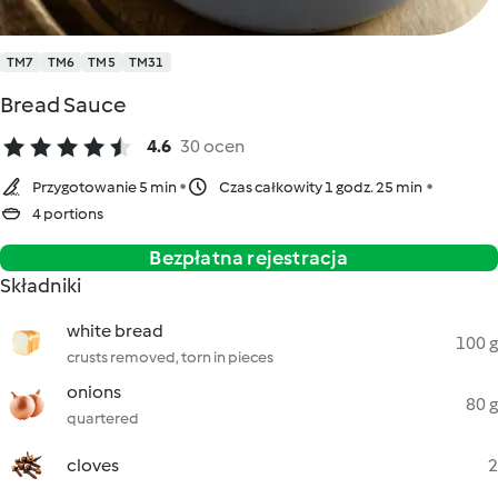
TM7
TM6
TM5
TM31
Bread Sauce
4.6
30 ocen
Przygotowanie 5 min
Czas całkowity 1 godz. 25 min
4 portions
Bezpłatna rejestracja
Składniki
white bread
100 g
crusts removed, torn in pieces
onions
80 g
quartered
cloves
2