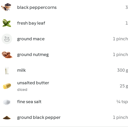
black peppercorns
3
fresh bay leaf
1
ground mace
1 pinch
ground nutmeg
1 pinch
milk
300 g
unsalted butter
25 g
diced
fine sea salt
¼ tsp
ground black pepper
1 pinch