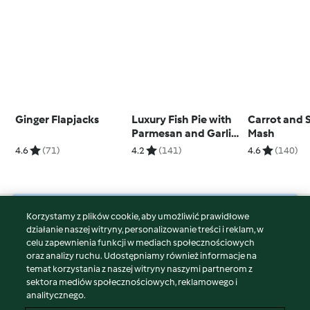
Ginger Flapjacks
Luxury Fish Pie with
Carrot and
Parmesan and Garlic
Mash
Sweet Potato Mash
4.6
(71)
4.2
(141)
4.6
(140)
Korzystamy z plików cookie, aby umożliwić prawidłowe
© Copyright 2026
działanie naszej witryny, personalizowanie treści i reklam, w
celu zapewnienia funkcji w mediach społecznościowych
Warunki korzystania
oraz analizy ruchu. Udostępniamy również informacje na
Polityka prywatności
temat korzystania z naszej witryny naszymi partnerom z
Disclaimer
sektora mediów społecznościowych, reklamowego i
analitycznego.
Znak wydawcy