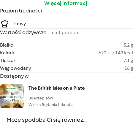
Więcej informacji
Poziom trudności
łatwy
Wartości odżywcze
na 1 portion
Białko
5.2 g
Kalorie
622 kJ / 149 kcal
Tłuszcz
7.1 g
Węglowodany
16 g
Dostępny w
The British Isles on a Plate
88 Przepisów
Wielka Brytania i Irlandia
Może spodoba Ci się również...