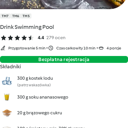
TM7
TM6
TM5
Drink Swimming Pool
4.4
279 ocen
Przygotowanie 5 min
Czas całkowity 10 min
4 porcje
Bezpłatna rejestracja
Składniki
300 g kostek lodu
(patrz wskazówka)
300 g soku ananasowego
20 g brązowego cukru