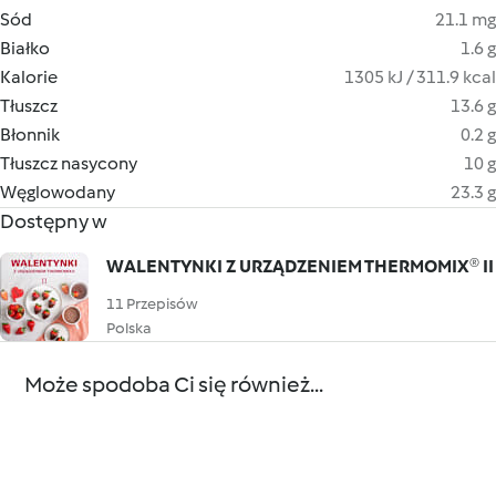
Sód
21.1 mg
Białko
1.6 g
Kalorie
1305 kJ / 311.9 kcal
Tłuszcz
13.6 g
Błonnik
0.2 g
Tłuszcz nasycony
10 g
Węglowodany
23.3 g
Dostępny w
WALENTYNKI Z URZĄDZENIEM THERMOMIX® II
11 Przepisów
Polska
Może spodoba Ci się również...