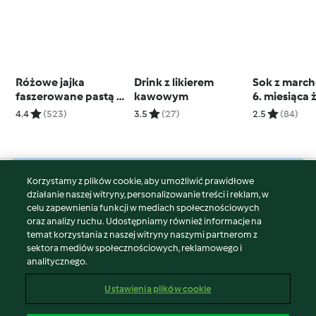
Różowe jajka
Drink z likierem
Sok z march
faszerowane pastą z
kawowym
6. miesiąca 
szynki
4.4
(523)
3.5
(27)
2.5
(84)
Korzystamy z plików cookie, aby umożliwić prawidłowe
© Copyright 2026
działanie naszej witryny, personalizowanie treści i reklam, w
celu zapewnienia funkcji w mediach społecznościowych
Warunki korzystania
oraz analizy ruchu. Udostępniamy również informacje na
Polityka prywatności
temat korzystania z naszej witryny naszymi partnerom z
Disclaimer
sektora mediów społecznościowych, reklamowego i
analitycznego.
Znak wydawcy
Pliki cookie
Ustawienia plików cookie
Zgłoś treść