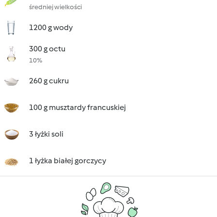
średniej wielkości
1200 g wody
300 g octu
10%
260 g cukru
100 g musztardy francuskiej
3 łyżki soli
1 łyżka białej gorczycy