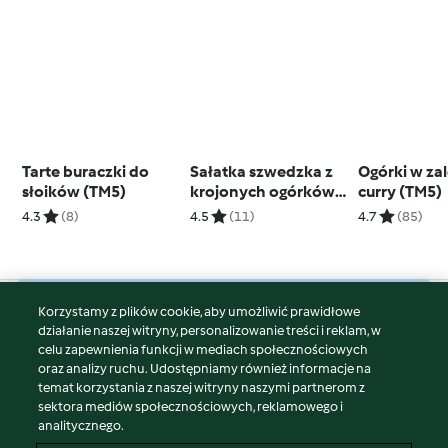
Tarte buraczki do
Sałatka szwedzka z
Ogórki w za
słoików (TM5)
krojonych ogórków
curry (TM5)
(TM5)
4.3
(8)
4.5
(11)
4.7
(85)
Korzystamy z plików cookie, aby umożliwić prawidłowe
© Copyright 2026
działanie naszej witryny, personalizowanie treści i reklam, w
celu zapewnienia funkcji w mediach społecznościowych
Warunki korzystania
oraz analizy ruchu. Udostępniamy również informacje na
Polityka prywatności
temat korzystania z naszej witryny naszymi partnerom z
Disclaimer
sektora mediów społecznościowych, reklamowego i
analitycznego.
Znak wydawcy