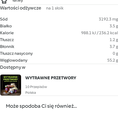
łatwy
Wartości odżywcze
na 1 słoik
Sód
3192.3 mg
Białko
3.5 g
Kalorie
988.1 kJ / 236.2 kcal
Tłuszcz
1.2 g
Błonnik
3.7 g
Tłuszcz nasycony
0 g
Węglowodany
55.2 g
Dostępny w
WYTRAWNE PRZETWORY
10 Przepisów
Polska
Może spodoba Ci się również...