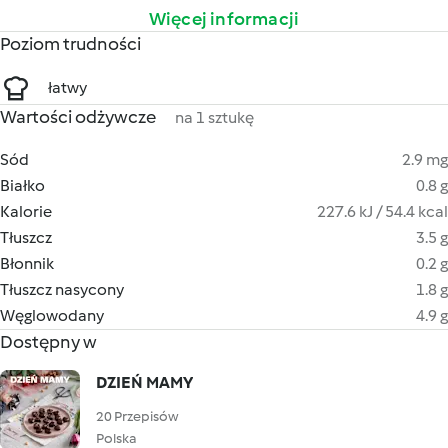
Więcej informacji
Poziom trudności
łatwy
Wartości odżywcze
na 1 sztukę
Sód
2.9 mg
Białko
0.8 g
Kalorie
227.6 kJ / 54.4 kcal
Tłuszcz
3.5 g
Błonnik
0.2 g
Tłuszcz nasycony
1.8 g
Węglowodany
4.9 g
Dostępny w
DZIEŃ MAMY
20 Przepisów
Polska