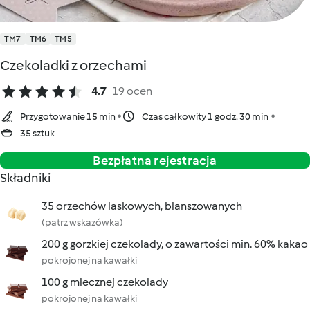
TM7
TM6
TM5
Czekoladki z orzechami
4.7
19 ocen
Przygotowanie 15 min
Czas całkowity 1 godz. 30 min
35 sztuk
Bezpłatna rejestracja
Składniki
35 orzechów laskowych, blanszowanych
(patrz wskazówka)
200 g gorzkiej czekolady, o zawartości min. 60% kakao
pokrojonej na kawałki
100 g mlecznej czekolady
pokrojonej na kawałki