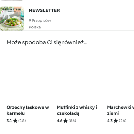
NEWSLETTER
9 Przepisów
Polska
Może spodoba Ci się również...
Orzechy laskowe w
Muffinki z whisky i
Marchewki w
karmelu
czekoladą
ziemi
3.1
(18)
4.6
(86)
4.3
(26)