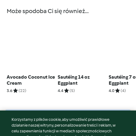
Może spodoba Ci się również...
Avocado Coconut Ice
Sautéing 14 oz
Sautéing 7 o
Cream
Eggplant
Eggplant
3.6
(22)
4.4
(5)
4.0
(4)
Korzystamy z plików cookie, aby umożliwić prawidłowe
© Copyright 2026
działanie naszej witryny, personalizowanie treści i reklam, w
celu zapewnienia funkcji w mediach społecznościowych
Warunki korzystania