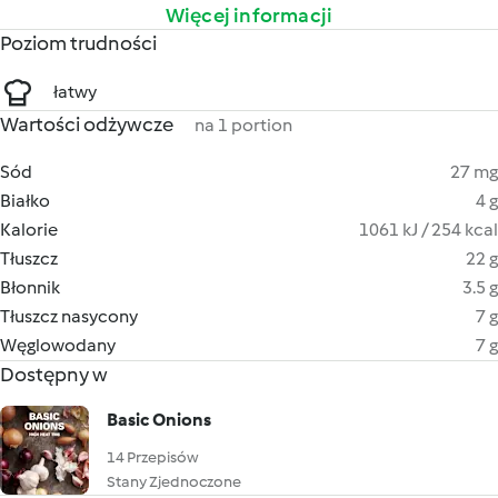
Więcej informacji
Poziom trudności
łatwy
Wartości odżywcze
na 1 portion
Sód
27 mg
Białko
4 g
Kalorie
1061 kJ / 254 kcal
Tłuszcz
22 g
Błonnik
3.5 g
Tłuszcz nasycony
7 g
Węglowodany
7 g
Dostępny w
Basic Onions
14 Przepisów
Stany Zjednoczone