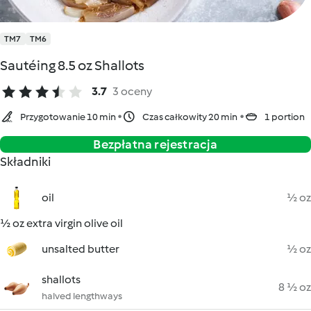
TM7
TM6
Sautéing 8.5 oz Shallots
3.7
3 oceny
Przygotowanie 10 min
Czas całkowity 20 min
1 portion
Bezpłatna rejestracja
Składniki
oil
½ oz
½ oz extra virgin olive oil
unsalted butter
½ oz
shallots
8 ½ oz
halved lengthways